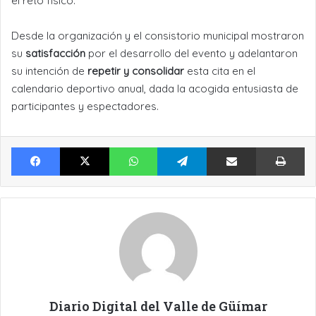
el reto físico.
Desde la organización y el consistorio municipal mostraron
su
satisfacción
por el desarrollo del evento y adelantaron
su intención de
repetir y consolidar
esta cita en el
calendario deportivo anual, dada la acogida entusiasta de
participantes y espectadores.
Facebook
X
WhatsApp
Telegram
Compartir por Email
Im
Diario Digital del Valle de Güímar