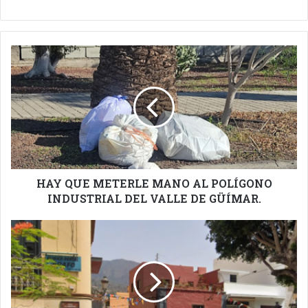
HAY
QUE
METERLE
MANO
AL
POLÍGONO
INDUSTRIAL
DEL
VALLE
DE
HAY QUE METERLE MANO AL POLÍGONO
GÜÍMAR.
INDUSTRIAL DEL VALLE DE GÜÍMAR.
IMPORTANTE
CORTE
DE
CALLE
EN
ARAFO