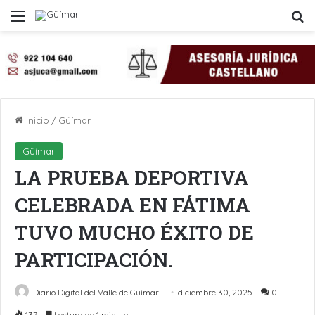
Menú
B
Inicio
/
Güímar
Güímar
LA PRUEBA DEPORTIVA
CELEBRADA EN FÁTIMA
TUVO MUCHO ÉXITO DE
PARTICIPACIÓN.
Diario Digital del Valle de Güímar
diciembre 30, 2025
0
137
Lectura de 1 minuto