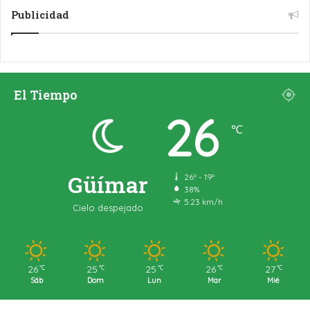
Publicidad
El Tiempo
26
℃
Güímar
26º - 19º
38%
5.23 km/h
Cielo despejado
26
25
25
26
27
℃
℃
℃
℃
℃
Sáb
Dom
Lun
Mar
Mié