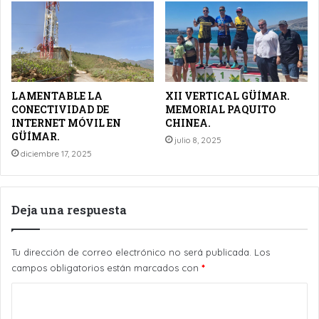
LAMENTABLE LA
XII VERTICAL GÜÍMAR.
CONECTIVIDAD DE
MEMORIAL PAQUITO
INTERNET MÓVIL EN
CHINEA.
GÜÍMAR.
julio 8, 2025
diciembre 17, 2025
Deja una respuesta
Tu dirección de correo electrónico no será publicada.
Los
campos obligatorios están marcados con
*
C
o