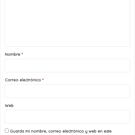
m
e
n
t
a
r
Nombre
*
i
o
*
Correo electrónico
*
Web
Guarda mi nombre, correo electrónico y web en este