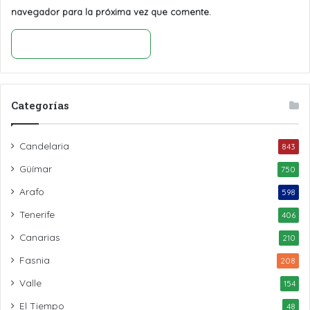
navegador para la próxima vez que comente.
Categorías
Candelaria
843
Güímar
750
Arafo
598
Tenerife
406
Canarias
210
Fasnia
208
Valle
154
El Tiempo
48