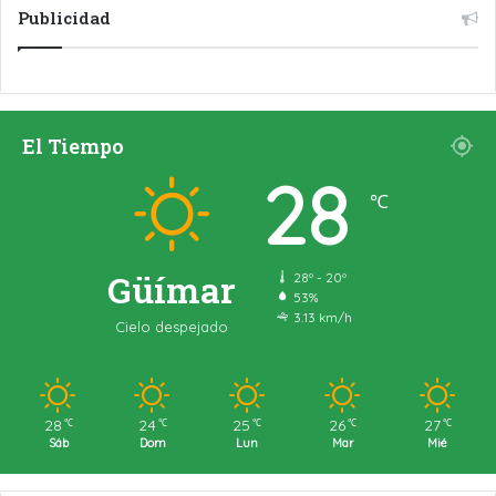
Publicidad
El Tiempo
28
℃
Güímar
28º - 20º
53%
3.13 km/h
Cielo despejado
28
24
25
26
27
℃
℃
℃
℃
℃
Sáb
Dom
Lun
Mar
Mié