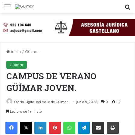
Menú
B
Inicio
/
Güímar
Güímar
CAMPUS DE VERANO
GÜÍMAR JOVEN.
Diario Digital del Valle de Güímar
junio 5, 2026
0
112
Lectura de 1 minuto
LinkedIn
Pinterest
WhatsApp
Telegram
Compartir por Email
Imprimir