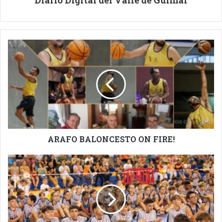
Diario Digital del Valle de Güímar
ARAFO
BALONCESTO
ON
FIRE!
ARAFO BALONCESTO ON FIRE!
ABIERTAS
LAS
INSCRIPCIONES
DE
LAS
ESCUELAS
MUNICIPALES