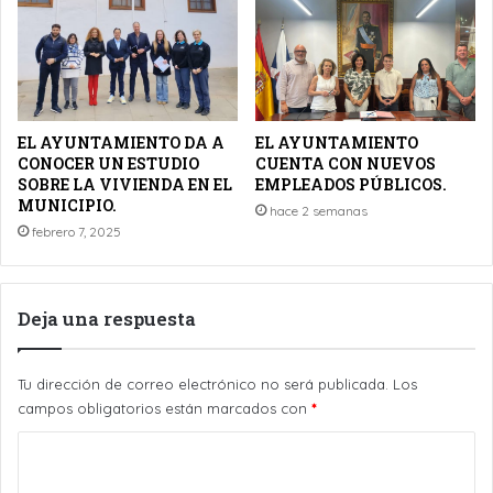
EL AYUNTAMIENTO DA A
EL AYUNTAMIENTO
CONOCER UN ESTUDIO
CUENTA CON NUEVOS
SOBRE LA VIVIENDA EN EL
EMPLEADOS PÚBLICOS.
MUNICIPIO.
hace 2 semanas
febrero 7, 2025
Deja una respuesta
Tu dirección de correo electrónico no será publicada.
Los
campos obligatorios están marcados con
*
C
o