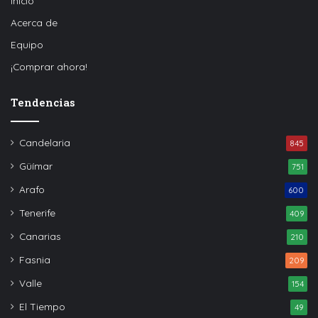
Inicio
Acerca de
Equipo
¡Comprar ahora!
Tendencias
Candelaria
845
Güímar
751
Arafo
600
Tenerife
409
Canarias
210
Fasnia
209
Valle
154
El Tiempo
49