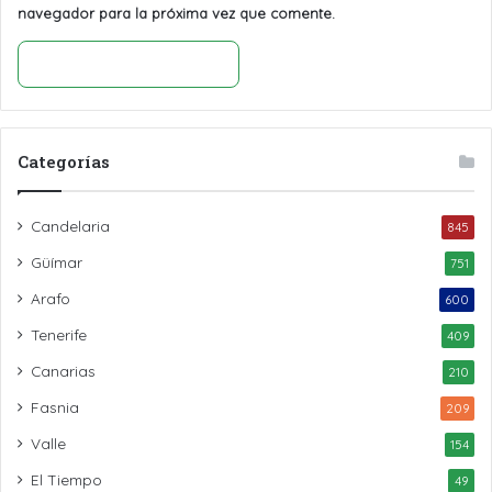
navegador para la próxima vez que comente.
Categorías
Candelaria
845
Güímar
751
Arafo
600
Tenerife
409
Canarias
210
Fasnia
209
Valle
154
El Tiempo
49