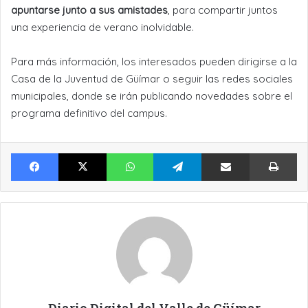
apuntarse junto a sus amistades
, para compartir juntos
una experiencia de verano inolvidable.
Para más información, los interesados pueden dirigirse a la
Casa de la Juventud de Güímar o seguir las redes sociales
municipales, donde se irán publicando novedades sobre el
programa definitivo del campus.
Facebook
X
WhatsApp
Telegram
Compartir por Email
Im