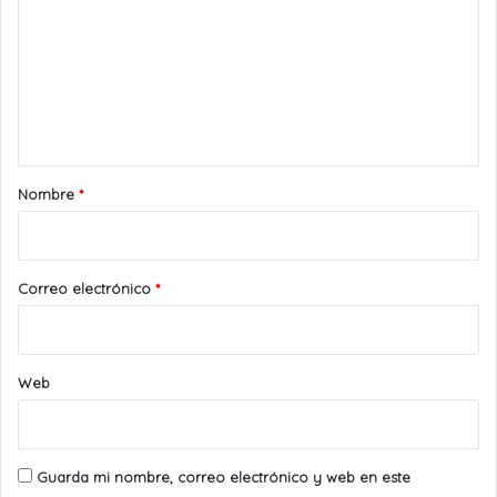
m
e
n
t
a
r
Nombre
*
i
o
*
Correo electrónico
*
Web
Guarda mi nombre, correo electrónico y web en este