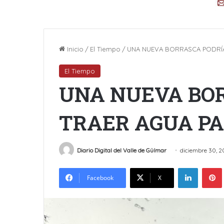
Inicio
/
El Tiempo
/
UNA NUEVA BORRASCA PODRÍA
El Tiempo
UNA NUEVA BO
TRAER AGUA PA
Diario Digital del Valle de Güímar
diciembre 30, 
LinkedIn
Facebook
X