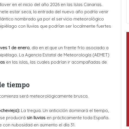
over en el inicio del año 2026 en las Islas Canarias.
ete estar seca, la entrada del nuevo año podría venir
atlántico nombrado ya por el servicio meteorológico
ipiélago con lluvias que podrían ser localmente fuertes
eves 1 de enero
, día en el que un frente frío asociado a
hipiélago
. La Agencia Estatal de Meteorología (AEMET)
das
en las islas, las cuales podrían ir acompañadas de
de tiempo
ue comienza será meteorológicamente brusca.
chevieja):
La tregua. Un anticiclón dominará el tiempo,
5 se producirá
sin lluvias
en prácticamente toda España
.
e con nubosidad en aumento el día 31
.