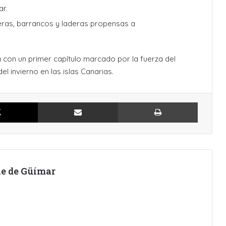
ar.
ras, barrancos y laderas propensas a
a con un primer capítulo marcado por la fuerza del
l invierno en las islas Canarias.
X
Compartir por Email
Imprimir
lle de Güímar