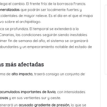
lega el cambio. El frente frío de la borrasca Francis
eneralizadas
que podrán ser localmente fuertes y
occidentales de mayor relieve
. Es el día en el que el mapa
o sobre el archipiélago.
a se profundiza. El temporal se extenderá a la
 Canarias, las condiciones seguirán siendo inestables
rimer fin de semana del año, el sistema se organizará
 abundantes y un empeoramiento notable del estado de
as más afectadas
tema de
alto impacto
, traerá consigo un conjunto de
acumulados importantes de lluvia
, con intensidades
ñosas
y en sus vertientes sur y oeste
.
enerará un
acusado gradiente de presión
, lo que se