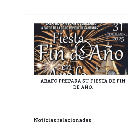
ARAFO
PREPARA
SU
FIESTA
DE
FIN
DE
AÑO.
ARAFO PREPARA SU FIESTA DE FIN
DE AÑO.
Noticias relacionadas