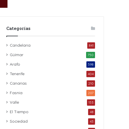
Categorías
Candelaria
841
Güímar
750
Arafo
598
Tenerife
404
Canarias
210
Fasnia
207
Valle
153
El Tiempo
48
Sociedad
43