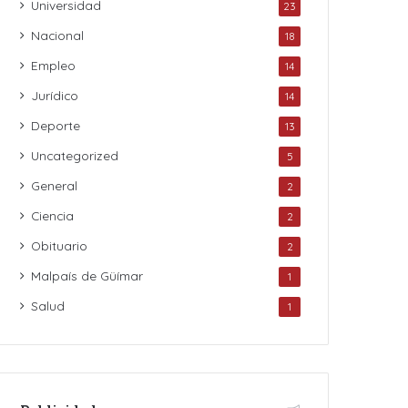
Universidad
23
Nacional
18
Empleo
14
Jurídico
14
Deporte
13
Uncategorized
5
General
2
Ciencia
2
Obituario
2
Malpaís de Güímar
1
Salud
1