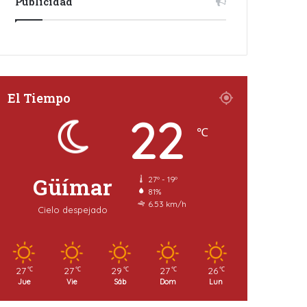
Publicidad
El Tiempo
22
℃
Güímar
27º - 19º
81%
6.53 km/h
Cielo despejado
27
27
29
27
26
℃
℃
℃
℃
℃
Jue
Vie
Sáb
Dom
Lun