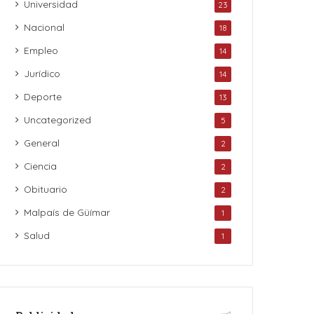
Universidad
23
Nacional
18
Empleo
14
Jurídico
14
Deporte
13
Uncategorized
5
General
2
Ciencia
2
Obituario
2
Malpaís de Güímar
1
Salud
1