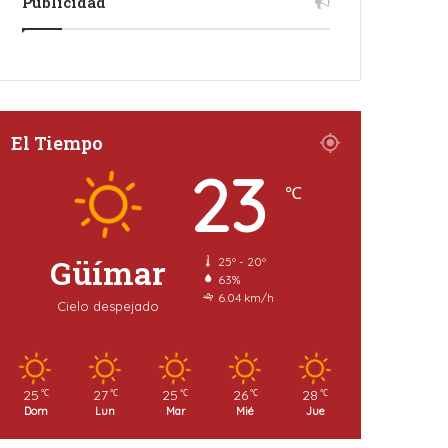
Publicidad
El Tiempo
23
℃
Güímar
25º - 20º
63%
6.04 km/h
Cielo despejado
25
27
25
26
28
℃
℃
℃
℃
℃
Dom
Lun
Mar
Mié
Jue