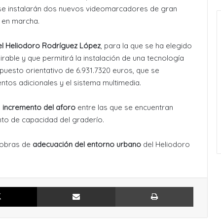
 se instalarán dos nuevos videomarcadores de gran
s en marcha.
 el Heliodoro Rodríguez López
, para la que se ha elegido
irable y que permitirá la instalación de una tecnología
puesto orientativo de 6.931.7320 euros, que se
ntos adicionales y el sistema multimedia.
l
incremento del aforo
entre las que se encuentran
nto de capacidad del graderío.
 obras de
adecuación del entorno urbano
del Heliodoro
X
Compartir por Email
Imprimir