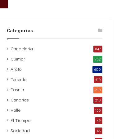
Categorías
Candelaria
847
Güímar
752
Arafo
600
Tenerife
410
Fasnia
210
Canarias
210
Valle
155
El Tiempo
49
Sociedad
43