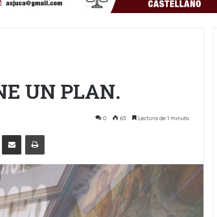
NE UN PLAN.
0
65
Lectura de 1 minuto
Pinterest
Compartir por Email
Imprimir