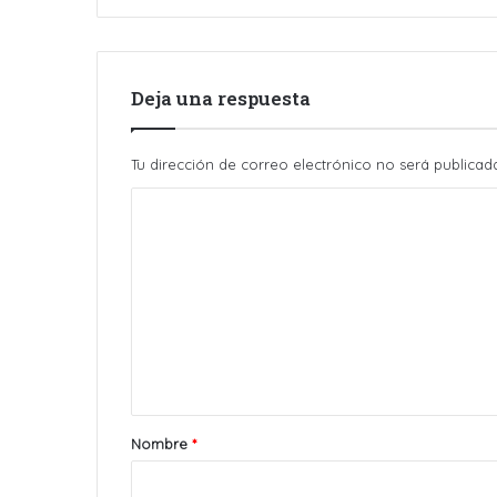
Deja una respuesta
Tu dirección de correo electrónico no será publicad
C
o
m
e
n
t
a
r
Nombre
*
i