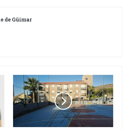
lle de Güímar
MEJORAS
EN
LA
CANCHA
DE
LOS
GERÁNEOS.