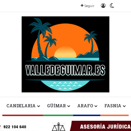
Iniciar sesió
Switch s
Seguir
CANDELARIA
GÜÍMAR
ARAFO
FASNIA