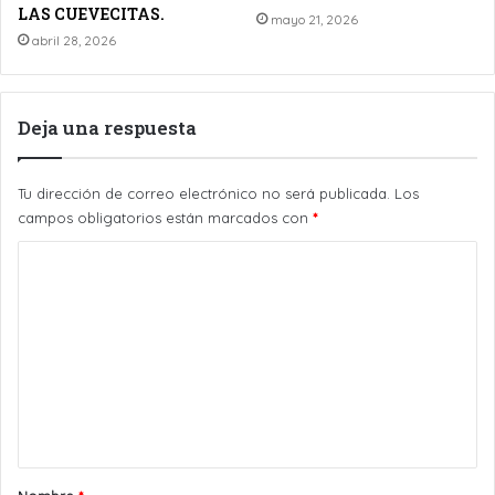
LAS CUEVECITAS.
mayo 21, 2026
abril 28, 2026
Deja una respuesta
Tu dirección de correo electrónico no será publicada.
Los
campos obligatorios están marcados con
*
C
o
m
e
n
t
a
r