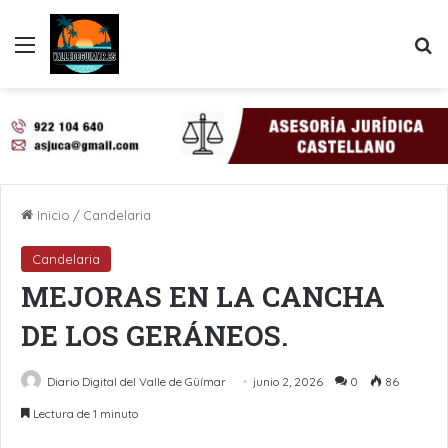
Menú
B
Inicio
/
Candelaria
Candelaria
MEJORAS EN LA CANCHA
DE LOS GERÁNEOS.
Diario Digital del Valle de Güímar
junio 2, 2026
0
86
Lectura de 1 minuto
LinkedIn
Pinterest
WhatsApp
Telegram
Compartir por Email
Imprimir