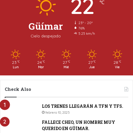
22
℃
Güímar
23º - 20º
76%
5.25 km/h
Cielo despejado
23
24
27
27
28
℃
℃
℃
℃
℃
Lun
Mar
Mié
Jue
Vie
Check Also
LOS TRENES LLEGARÁN A TFN Y TFS.
febrero 10, 2025
FALLECE CHEO, UN HOMBRE MUY
QUERIDO EN GÜÍMAR.