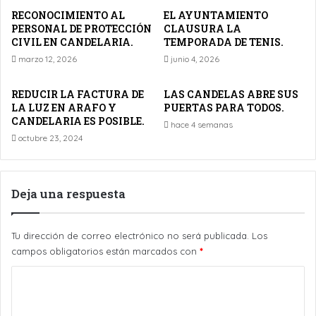
RECONOCIMIENTO AL
EL AYUNTAMIENTO
PERSONAL DE PROTECCIÓN
CLAUSURA LA
CIVIL EN CANDELARIA.
TEMPORADA DE TENIS.
marzo 12, 2026
junio 4, 2026
REDUCIR LA FACTURA DE
LAS CANDELAS ABRE SUS
LA LUZ EN ARAFO Y
PUERTAS PARA TODOS.
CANDELARIA ES POSIBLE.
hace 4 semanas
octubre 23, 2024
Deja una respuesta
Tu dirección de correo electrónico no será publicada.
Los
campos obligatorios están marcados con
*
C
o