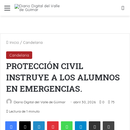
Menú
B
Inicio
/
Candelaria
Candelaria
PROTECCIÓN CIVIL
INSTRUYE A LOS ALUMNOS
EN EMERGENCIAS.
Diario Digital del Valle de Güímar
abril 30, 2026
0
75
Lectura de 1 minuto
LinkedIn
Pinterest
WhatsApp
Telegram
Compartir por Email
Imprimir