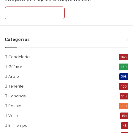
Categorías
Candelaria
843
Güímar
750
Arafo
598
Tenerife
405
Canarias
210
Fasnia
208
Valle
154
El Tiempo
48