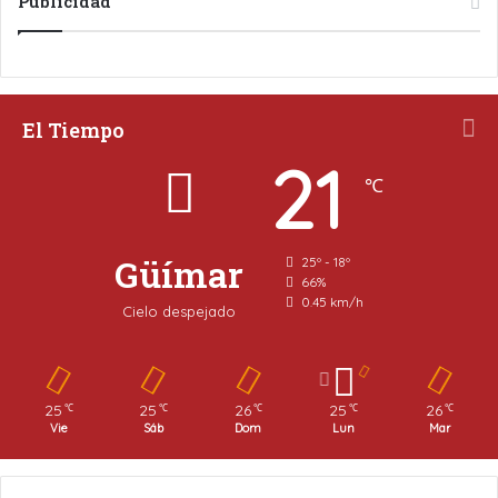
Publicidad
El Tiempo
21
℃
Güímar
25º - 18º
66%
0.45 km/h
Cielo despejado
25
25
26
25
26
℃
℃
℃
℃
℃
Vie
Sáb
Dom
Lun
Mar