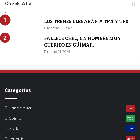
Check Also
LOS TRENES LLEGARÁN A TFN Y TFS.
febrero 10, 2025
FALLECE CHEO, UN HOMBRE MUY
QUERIDO EN GÜÍMAR.
mayo 21, 2025
Categorías
Candelaria
843
Güímar
750
Arafo
598
Tenerife
405