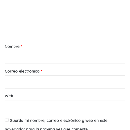
m
e
n
t
a
r
Nombre
*
i
o
*
Correo electrónico
*
Web
Guarda mi nombre, correo electrónico y web en este
navegador para la próxima vez que comente.