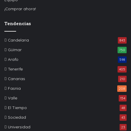
¡Comprar ahora!
Tendencias
Candelaria
843
Güímar
750
Arafo
598
Tenerife
405
Canarias
210
Fasnia
208
Valle
154
El Tiempo
48
Sociedad
43
Universidad
23