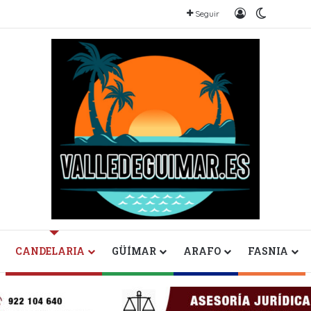
Iniciar sesión
Switch sk
Seguir
CANDELARIA
GÜÍMAR
ARAFO
FASNIA