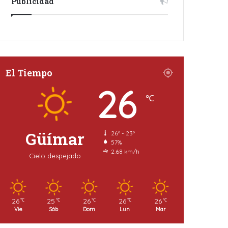
Publicidad
El Tiempo
26
℃
Güímar
26º - 23º
57%
2.68 km/h
Cielo despejado
26
25
26
26
26
℃
℃
℃
℃
℃
Vie
Sáb
Dom
Lun
Mar