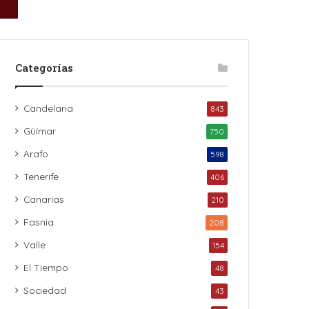
Categorías
Candelaria
843
Güímar
750
Arafo
598
Tenerife
406
Canarias
210
Fasnia
208
Valle
154
El Tiempo
48
Sociedad
43