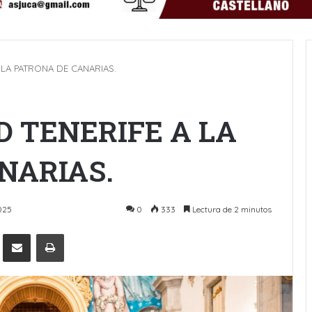
 LA PATRONA DE CANARIAS.
D TENERIFE A LA
NARIAS.
025
0
333
Lectura de 2 minutos
Pinterest
Compartir por Email
Imprimir