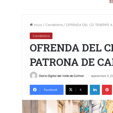
Inicio
/
Candelaria
/
OFRENDA DEL CD TENERIFE A
Candelaria
OFRENDA DEL C
PATRONA DE CA
Diario Digital del Valle de Güímar
septiembre 3, 2
LinkedIn
Facebook
X