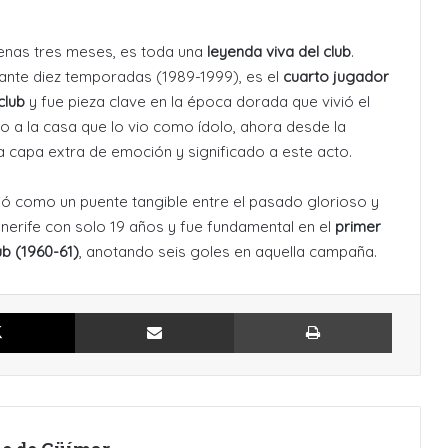
enas tres meses, es toda una
leyenda viva del club
.
urante diez temporadas (1989-1999), es el
cuarto jugador
club
y fue pieza clave en la época dorada que vivió el
so a la casa que lo vio como ídolo, ahora desde la
a capa extra de emoción y significado a este acto.
ió como un puente tangible entre el pasado glorioso y
enerife con solo 19 años y fue fundamental en el
primer
ub (1960-61)
, anotando seis goles en aquella campaña.
X
Compartir por Email
Imprimir