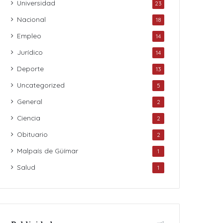
Universidad
23
Nacional
18
Empleo
14
Jurídico
14
Deporte
13
Uncategorized
5
General
2
Ciencia
2
Obituario
2
Malpaís de Güímar
1
Salud
1