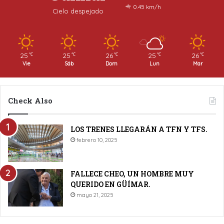
0.45 km/h
Cielo despejado
25
25
26
25
26
℃
℃
℃
℃
℃
Vie
Sáb
Dom
Lun
Mar
Check Also
LOS TRENES LLEGARÁN A TFN Y TFS.
febrero 10, 2025
FALLECE CHEO, UN HOMBRE MUY
QUERIDO EN GÜÍMAR.
mayo 21, 2025