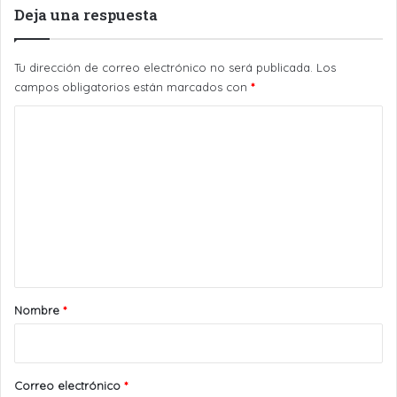
Deja una respuesta
Tu dirección de correo electrónico no será publicada.
Los
campos obligatorios están marcados con
*
C
o
m
e
n
t
a
r
Nombre
*
i
o
*
Correo electrónico
*