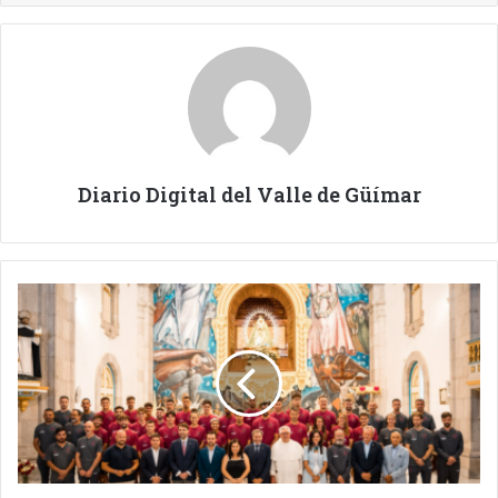
Diario Digital del Valle de Güímar
OFRENDA
DEL
CD
TENERIFE
A
LA
PATRONA
DE
CANARIAS.