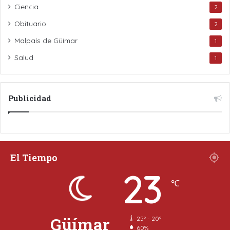
Ciencia
2
Obituario
2
Malpaís de Güímar
1
Salud
1
Publicidad
El Tiempo
23
℃
Güímar
25º - 20º
60%