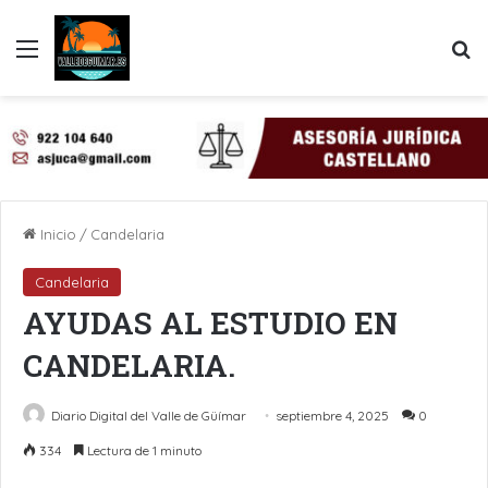
Menú
B
Inicio
/
Candelaria
Candelaria
AYUDAS AL ESTUDIO EN
CANDELARIA.
Diario Digital del Valle de Güímar
septiembre 4, 2025
0
334
Lectura de 1 minuto
LinkedIn
Pinterest
WhatsApp
Telegram
Compartir por Email
Imprimir