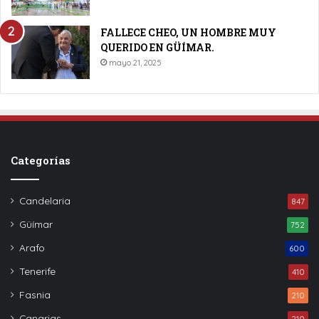
FALLECE CHEO, UN HOMBRE MUY
QUERIDO EN GÜÍMAR.
mayo 21, 2025
Categorías
Candelaria
847
Güímar
752
Arafo
600
Tenerife
410
Fasnia
210
Canarias
210