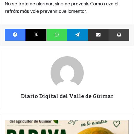
No se trata de alarmar, sino de prevenir. Como reza el
refrán: más vale prevenir que lamentar.
Facebook
X
WhatsApp
Telegram
Compartir por Email
Im
Diario Digital del Valle de Güímar
LA
PAPAYA