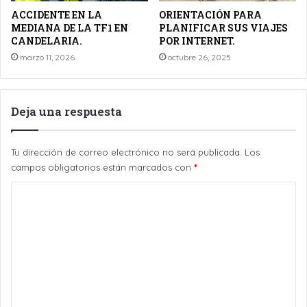
ACCIDENTE EN LA
ORIENTACIÓN PARA
MEDIANA DE LA TF1 EN
PLANIFICAR SUS VIAJES
CANDELARIA.
POR INTERNET.
marzo 11, 2026
octubre 26, 2025
Deja una respuesta
Tu dirección de correo electrónico no será publicada.
Los
campos obligatorios están marcados con
*
C
o
m
e
n
t