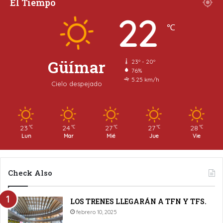
El Tiempo
22
℃
Güímar
23º - 20º
76%
5.25 km/h
Cielo despejado
23
24
27
27
28
℃
℃
℃
℃
℃
Lun
Mar
Mié
Jue
Vie
Check Also
LOS TRENES LLEGARÁN A TFN Y TFS.
febrero 10, 2025