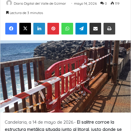
Diario Digital del Valle de Güímar
mayo 14, 2026
0
119
Lectura de 3 minutos
LinkedIn
Pinterest
WhatsApp
Telegram
Compartir por Email
Imprimir
Candelaria, a 14 de mayo de 2026.-
El salitre corroe la
estructura metálica situada junto al litoral, justo donde se