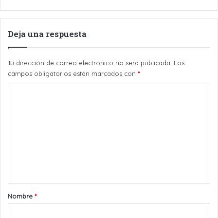
Deja una respuesta
Tu dirección de correo electrónico no será publicada.
Los
campos obligatorios están marcados con
*
C
o
m
e
n
t
a
r
Nombre
*
i