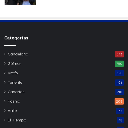
Categorías
Candelaria
843
Güímar
750
Arafo
598
Tenerife
406
Canarias
210
Fasnia
208
Valle
154
El Tiempo
48