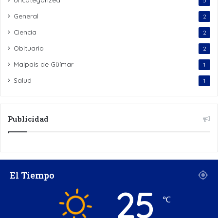
5
General
2
Ciencia
2
Obituario
2
Malpaís de Güímar
1
Salud
1
Publicidad
El Tiempo
25
℃