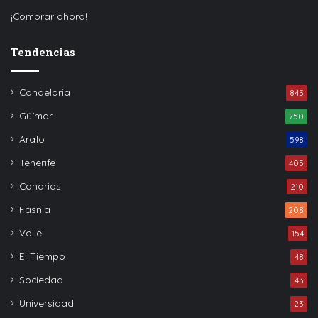
¡Comprar ahora!
Tendencias
Candelaria
843
Güímar
750
Arafo
598
Tenerife
405
Canarias
210
Fasnia
208
Valle
154
El Tiempo
48
Sociedad
43
Universidad
23