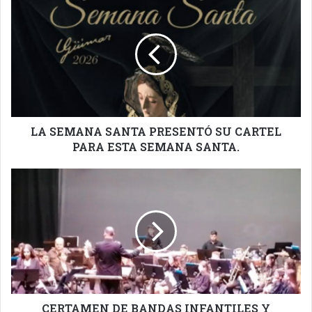
SEMANA
SANTA
PRESENTÓ
SU
CARTEL
PARA
ESTA
SEMANA
SANTA.
LA SEMANA SANTA PRESENTÓ SU CARTEL
PARA ESTA SEMANA SANTA.
CERTAMEN
DE
BANDAS
INFANTILES
Y
JUVENILES
EN
ARAFO:
"AMILCAR
GONZÁLEZ
CERTAMEN DE BANDAS INFANTILES Y