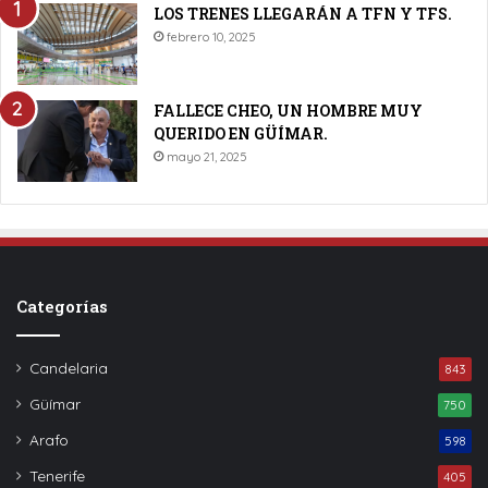
LOS TRENES LLEGARÁN A TFN Y TFS.
febrero 10, 2025
FALLECE CHEO, UN HOMBRE MUY
QUERIDO EN GÜÍMAR.
mayo 21, 2025
Categorías
Candelaria
843
Güímar
750
Arafo
598
Tenerife
405