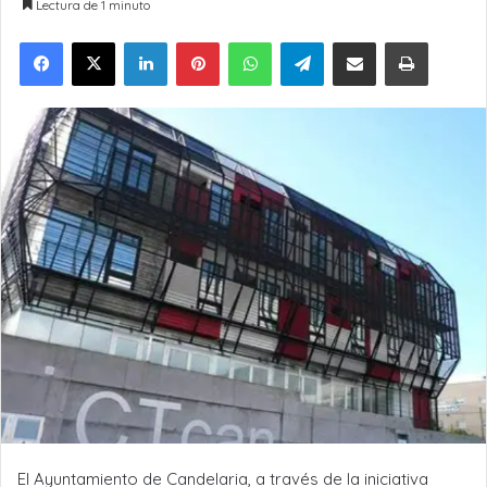
Lectura de 1 minuto
LinkedIn
Pinterest
WhatsApp
Telegram
Compartir por Email
Imprimir
El Ayuntamiento de Candelaria, a través de la iniciativa