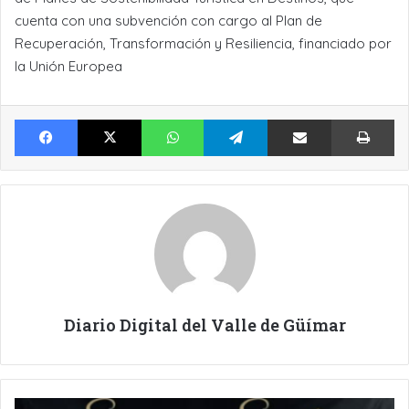
cuenta con una subvención con cargo al Plan de
Recuperación, Transformación y Resiliencia, financiado por
la Unión Europea
Facebook
X
WhatsApp
Telegram
Compartir por Email
Im
Diario Digital del Valle de Güímar
LA