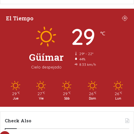
El Tiempo
29
℃
Güímar
29º - 22º
44%
8.33 km/h
Cielo despejado
29
27
29
26
26
℃
℃
℃
℃
℃
Jue
Vie
Sáb
Dom
Lun
Check Also