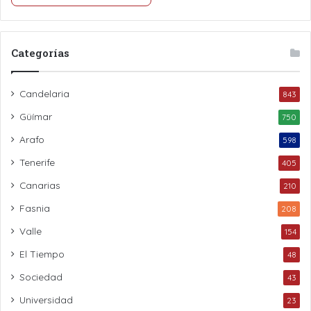
Categorías
Candelaria
843
Güímar
750
Arafo
598
Tenerife
405
Canarias
210
Fasnia
208
Valle
154
El Tiempo
48
Sociedad
43
Universidad
23