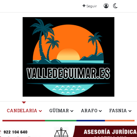
Iniciar sesión
Switch s
Seguir
CANDELARIA
GÜÍMAR
ARAFO
FASNIA