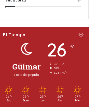
El Tiempo
26
℃
Güímar
26º - 19º
38%
5.23 km/h
Cielo despejado
26
25
25
26
27
℃
℃
℃
℃
℃
Sáb
Dom
Lun
Mar
Mié