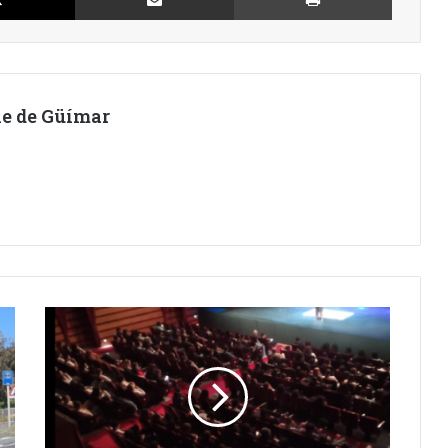
lle de Güímar
ÁFRICA
LLEGA
A
ARAFO
A
TRAVÉS
DE