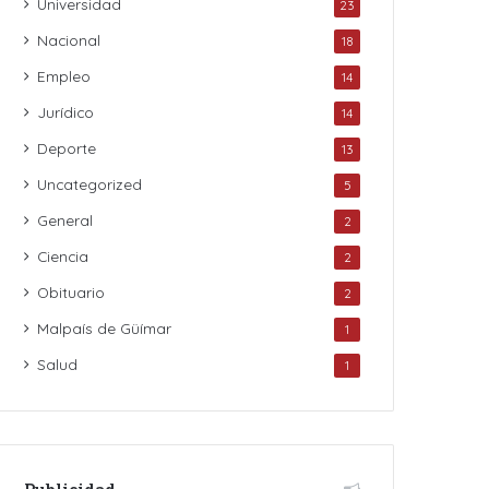
Universidad
23
Nacional
18
Empleo
14
Jurídico
14
Deporte
13
Uncategorized
5
General
2
Ciencia
2
Obituario
2
Malpaís de Güímar
1
Salud
1
Publicidad