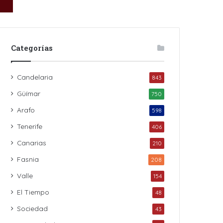
Categorías
Candelaria
843
Güímar
750
Arafo
598
Tenerife
406
Canarias
210
Fasnia
208
Valle
154
El Tiempo
48
Sociedad
43