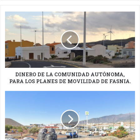
DINERO
DE
LA
COMUNIDAD
AUTÓNOMA,
PARA
LOS
PLANES
DE
MOVILIDAD
DINERO DE LA COMUNIDAD AUTÓNOMA,
DE
PARA LOS PLANES DE MOVILIDAD DE FASNIA.
FASNIA.
AFECCIONES
A
LA
CIRCULACIÓN
ESTA
SEMANA
EN
EL