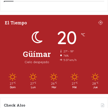
El Tiempo
20
℃
Güímar
27º - 18º
76%
5.07 km/h
Cielo despejado
27
27
26
27
28
℃
℃
℃
℃
℃
Dom
Lun
Mar
Mié
Jue
Check Also