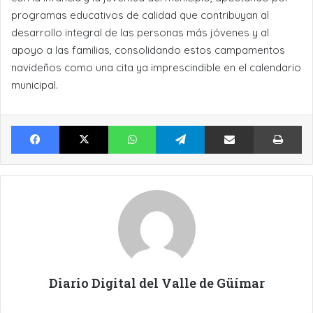
programas educativos de calidad que contribuyan al
desarrollo integral de las personas más jóvenes y al
apoyo a las familias, consolidando estos campamentos
navideños como una cita ya imprescindible en el calendario
municipal.
Facebook
X
WhatsApp
Telegram
Compartir por Email
Im
Diario Digital del Valle de Güímar