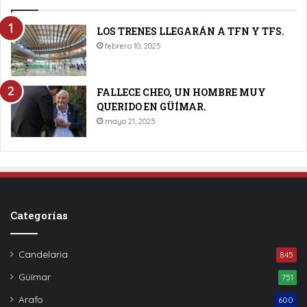
LOS TRENES LLEGARÁN A TFN Y TFS.
febrero 10, 2025
FALLECE CHEO, UN HOMBRE MUY
QUERIDO EN GÜÍMAR.
mayo 21, 2025
Categorías
Candelaria
845
Güímar
751
Arafo
600