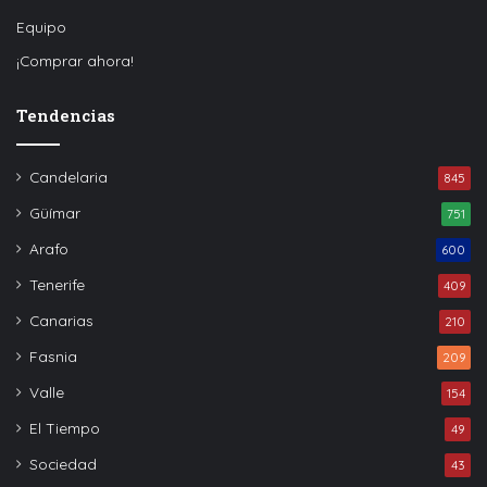
Equipo
¡Comprar ahora!
Tendencias
Candelaria
845
Güímar
751
Arafo
600
Tenerife
409
Canarias
210
Fasnia
209
Valle
154
El Tiempo
49
Sociedad
43