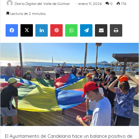
Diario Digital del Valle de Güímar
enero 11, 2026
0
176
Lectura de 2 minutos
LinkedIn
Pinterest
WhatsApp
Telegram
Compartir por Email
Imprimir
El Ayuntamiento
de Candelaria hace un balance positivo de