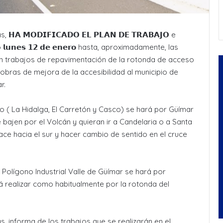
𝗔 𝗠𝗢𝗗𝗜𝗙𝗜𝗖𝗔𝗗𝗢 𝗘𝗟 𝗣𝗟𝗔𝗡 𝗗𝗘 𝗧𝗥𝗔𝗕𝗔𝗝𝗢 e
𝗻𝗲𝘀 𝟭𝟮 𝗱𝗲 𝗲𝗻𝗲𝗿𝗼 hasta, aproximadamente, las
rán trabajos de repavimentación de la rotonda de acceso
obras de mejora de la accesibilidad al municipio de
r.
fo ( La Hidalga, El Carretón y Casco) se hará por Güímar
e bajen por el Volcán y quieran ir a Candelaria o a Santa
ace hacia el sur y hacer cambio de sentido en el cruce
 Polígono Industrial Valle de Güímar se hará por
rá realizar como habitualmente por la rotonda del
as, informa de los trabajos que se realizarán en el