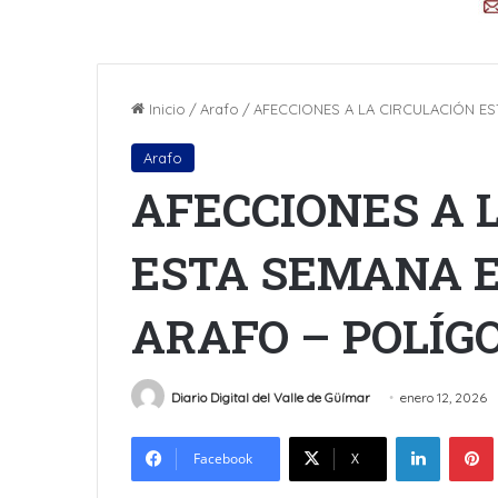
Inicio
/
Arafo
/
AFECCIONES A LA CIRCULACIÓN ES
Arafo
AFECCIONES A 
ESTA SEMANA E
ARAFO – POLÍG
Diario Digital del Valle de Güímar
enero 12, 2026
LinkedIn
Facebook
X