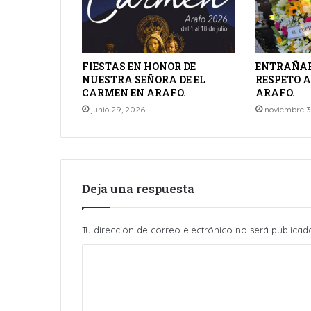
FIESTAS EN HONOR DE
ENTRAÑAB
NUESTRA SEÑORA DE EL
RESPETO A
CARMEN EN ARAFO.
ARAFO.
junio 29, 2026
noviembre 3
Deja una respuesta
Tu dirección de correo electrónico no será publicad
C
o
m