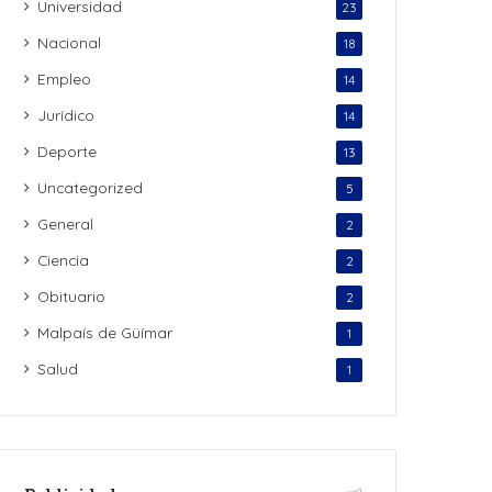
Universidad
23
Nacional
18
Empleo
14
Jurídico
14
Deporte
13
Uncategorized
5
General
2
Ciencia
2
Obituario
2
Malpaís de Güímar
1
Salud
1