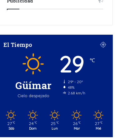
Publicidad
El Tiempo
29
℃
Güímar
29º - 20º
48%
2.68 km/h
Cielo despejado
27
24
25
26
27
℃
℃
℃
℃
℃
Sáb
Dom
Lun
Mar
Mié