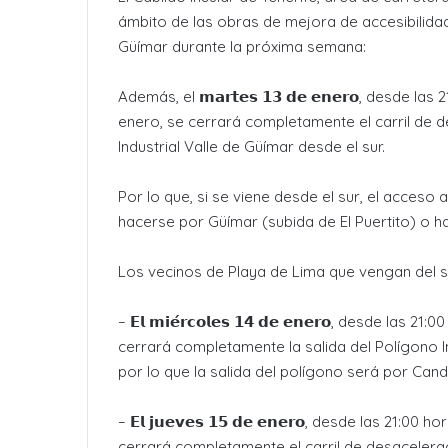
ámbito de las obras de mejora de accesibilidad 
Güímar durante la próxima semana:
Además, el 𝗺𝗮𝗿𝘁𝗲𝘀 𝟭𝟯 𝗱𝗲 𝗲𝗻𝗲𝗿𝗼, desde 
enero, se cerrará completamente el carril de 
Industrial Valle de Güímar desde el sur.
Por lo que, si se viene desde el sur, el acceso
hacerse por Güímar (subida de El Puertito) o h
Los vecinos de Playa de Lima que vengan del s
– 𝗘𝗹 𝗺𝗶𝗲́𝗿𝗰𝗼𝗹𝗲𝘀 𝟭𝟰 𝗱𝗲 𝗲𝗻𝗲𝗿𝗼, desde 
cerrará completamente la salida del Polígono In
por lo que la salida del polígono será por Cand
– 𝗘𝗹 𝗷𝘂𝗲𝘃𝗲𝘀 𝟭𝟱 𝗱𝗲 𝗲𝗻𝗲𝗿𝗼, desde las 21
cerrará completamente el carril de desaceleraci