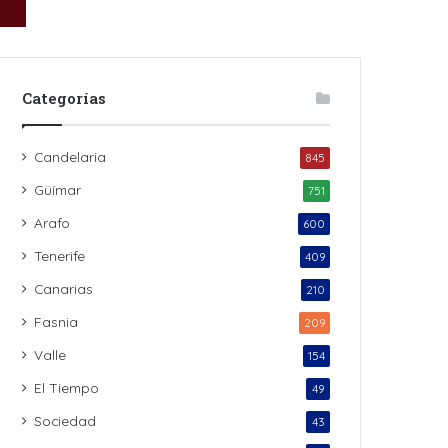
Categorías
Candelaria
845
Güímar
751
Arafo
600
Tenerife
409
Canarias
210
Fasnia
209
Valle
154
El Tiempo
49
Sociedad
43