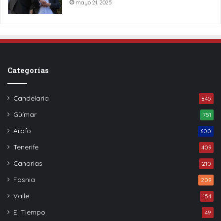
mayo 21, 2025
Categorías
Candelaria
845
Güímar
751
Arafo
600
Tenerife
409
Canarias
210
Fasnia
209
Valle
154
El Tiempo
49