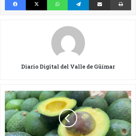
Diario Digital del Valle de Güímar
EL
AGUACATE
CANARIO
A
UN
PASO
DE