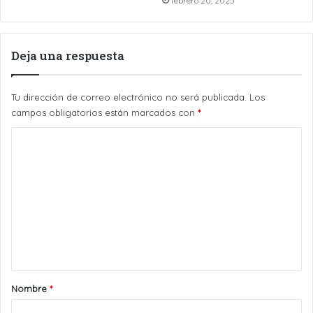
febrero 20, 2025
Deja una respuesta
Tu dirección de correo electrónico no será publicada.
Los
campos obligatorios están marcados con
*
C
o
m
e
n
t
a
r
Nombre
*
i