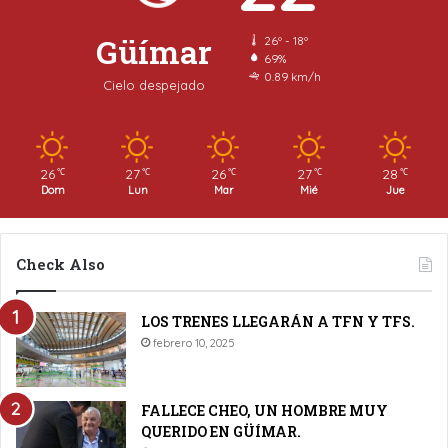
Güímar
26º - 18º
69%
0.89 km/h
Cielo despejado
26
27
26
27
28
℃
℃
℃
℃
℃
Dom
Lun
Mar
Mié
Jue
Check Also
LOS TRENES LLEGARÁN A TFN Y TFS.
febrero 10, 2025
FALLECE CHEO, UN HOMBRE MUY
QUERIDO EN GÜÍMAR.