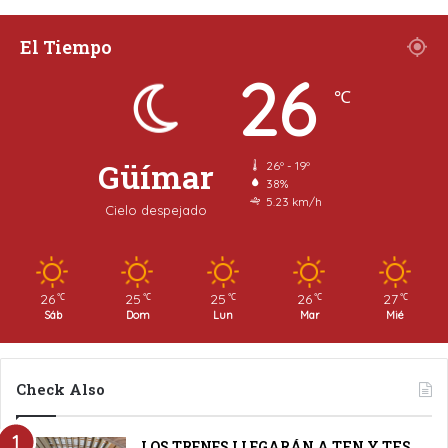
El Tiempo
26
℃
Güímar
26º - 19º
38%
5.23 km/h
Cielo despejado
26
25
25
26
27
℃
℃
℃
℃
℃
Sáb
Dom
Lun
Mar
Mié
Check Also
LOS TRENES LLEGARÁN A TFN Y TFS.