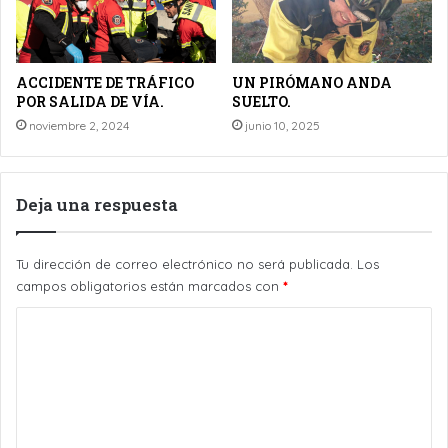
ACCIDENTE DE TRÁFICO
UN PIRÓMANO ANDA
POR SALIDA DE VÍA.
SUELTO.
noviembre 2, 2024
junio 10, 2025
Deja una respuesta
Tu dirección de correo electrónico no será publicada.
Los
campos obligatorios están marcados con
*
C
o
m
e
n