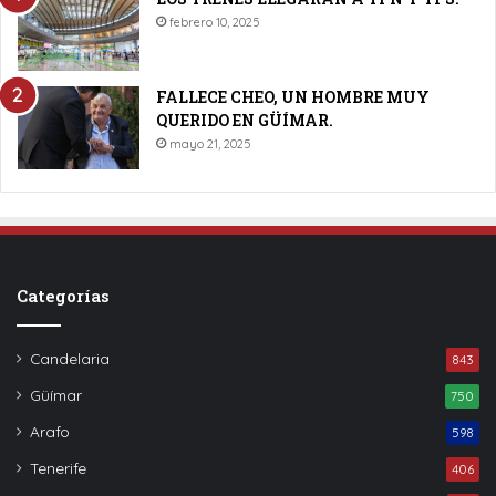
febrero 10, 2025
FALLECE CHEO, UN HOMBRE MUY
QUERIDO EN GÜÍMAR.
mayo 21, 2025
Categorías
Candelaria
843
Güímar
750
Arafo
598
Tenerife
406