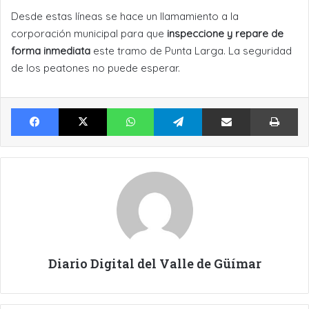
Desde estas líneas se hace un llamamiento a la
corporación municipal para que
inspeccione y repare de
forma inmediata
este tramo de Punta Larga. La seguridad
de los peatones no puede esperar.
Facebook
X
WhatsApp
Telegram
Compartir por Email
Im
Diario Digital del Valle de Güímar