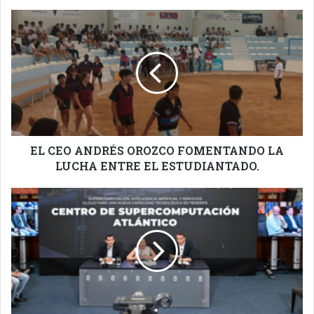
EL
CEO
ANDRÉS
OROZCO
FOMENTANDO
LA
LUCHA
ENTRE
EL
ESTUDIANTADO.
EL CEO ANDRÉS OROZCO FOMENTANDO LA
LUCHA ENTRE EL ESTUDIANTADO.
EL
CABILDO
ADQUIERE
UN
NUEVO
SUPER
COMPUTADOR
EN
EL