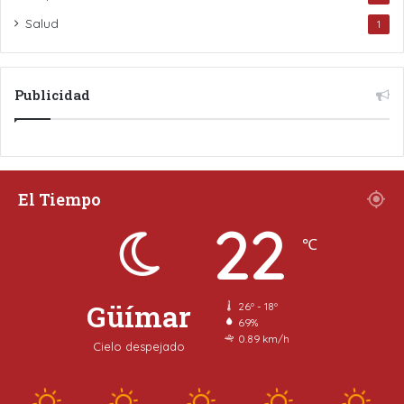
Salud
1
Publicidad
El Tiempo
22
℃
Güímar
26º - 18º
69%
0.89 km/h
Cielo despejado