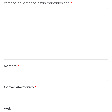
campos obligatorios están marcados con
*
C
o
m
e
n
t
a
r
Nombre
*
i
o
*
Correo electrónico
*
Web