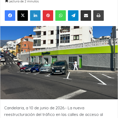
Lectura de 2 minutos
LinkedIn
Pinterest
WhatsApp
Telegram
Compartir por Email
Imprimir
Candelaria, a 10 de junio de 2026.- La nueva
reestructuración del tráfico en las calles de acceso al