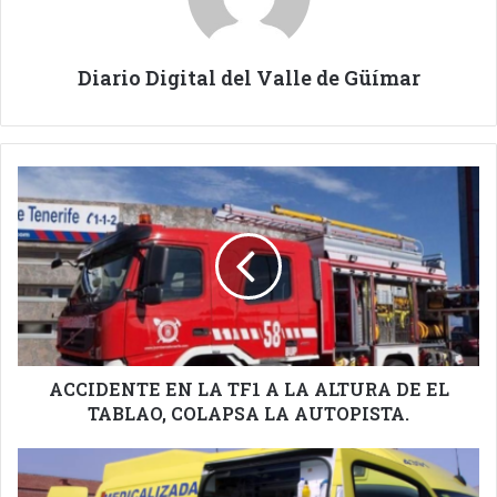
Diario Digital del Valle de Güímar
ACCIDENTE
EN
LA
TF1
A
LA
ALTURA
DE
EL
TABLAO,
ACCIDENTE EN LA TF1 A LA ALTURA DE EL
COLAPSA
TABLAO, COLAPSA LA AUTOPISTA.
LA
AUTOPISTA.
ACCIDENTE
GRAVE