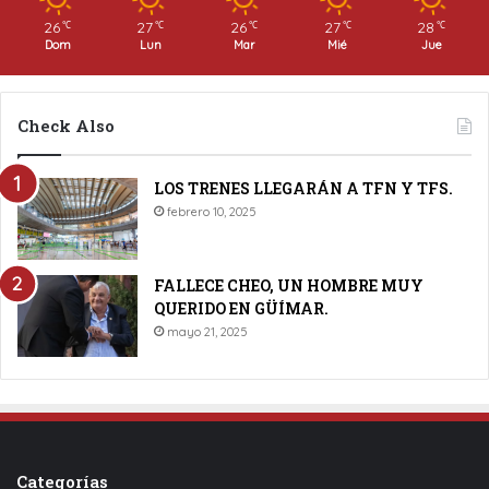
26
27
26
27
28
℃
℃
℃
℃
℃
Dom
Lun
Mar
Mié
Jue
Check Also
LOS TRENES LLEGARÁN A TFN Y TFS.
febrero 10, 2025
FALLECE CHEO, UN HOMBRE MUY
QUERIDO EN GÜÍMAR.
mayo 21, 2025
Categorías