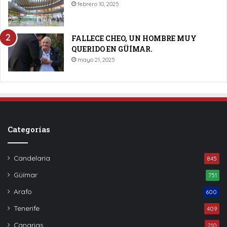
febrero 10, 2025
FALLECE CHEO, UN HOMBRE MUY
QUERIDO EN GÜÍMAR.
mayo 21, 2025
Categorías
Candelaria
845
Güímar
751
Arafo
600
Tenerife
409
Canarias
210