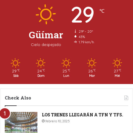
29
℃
Güímar
29º - 20º
43%
1.79 km/h
Cielo despejado
29
24
25
26
27
℃
℃
℃
℃
℃
Sáb
Dom
Lun
Mar
Mié
Check Also
LOS TRENES LLEGARÁN A TFN Y TFS.
febrero 10, 2025