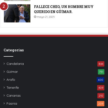
FALLECE CHEO, UN HOMBRE MUY
QUERIDO EN GÜÍMAR.
mayo 21, 2025
Categorías
Candelaria
844
Güímar
751
Arafo
600
Tenerife
409
Canarias
210
Fasnia
209