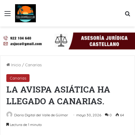
Menú
B
Inicio
/
Canarias
Canarias
LA AVISPA ASIÁTICA HA
LLEGADO A CANARIAS.
Diario Digital del Valle de Güímar
mayo 30, 2026
0
64
Lectura de 1 minuto
LinkedIn
Pinterest
WhatsApp
Telegram
Compartir por Email
Imprimir