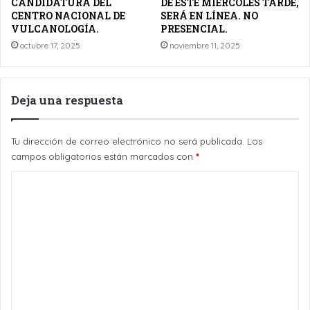
CANDIDATURA DEL
DE ESTE MIÉRCOLES TARDE,
CENTRO NACIONAL DE
SERÁ EN LÍNEA. NO
VULCANOLOGÍA.
PRESENCIAL.
octubre 17, 2025
noviembre 11, 2025
Deja una respuesta
Tu dirección de correo electrónico no será publicada.
Los
campos obligatorios están marcados con
*
C
o
m
e
n
t
a