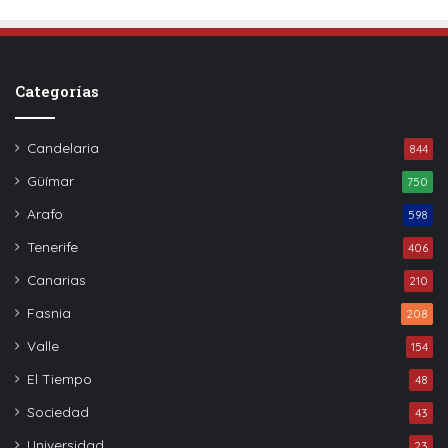
Categorías
Candelaria
844
Güímar
750
Arafo
598
Tenerife
406
Canarias
210
Fasnia
208
Valle
154
El Tiempo
48
Sociedad
43
Universidad
23