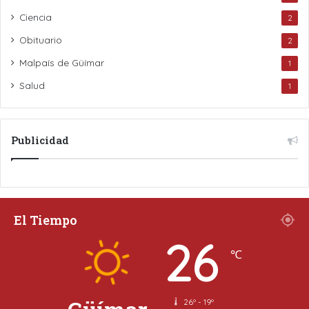
Ciencia
2
Obituario
2
Malpaís de Güímar
1
Salud
1
Publicidad
El Tiempo
26
℃
26º - 19º