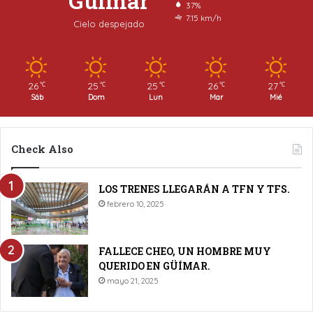
Güímar
37%
7.15 km/h
Cielo despejado
26
25
25
26
27
℃
℃
℃
℃
℃
Sáb
Dom
Lun
Mar
Mié
Check Also
LOS TRENES LLEGARÁN A TFN Y TFS.
febrero 10, 2025
FALLECE CHEO, UN HOMBRE MUY
QUERIDO EN GÜÍMAR.
mayo 21, 2025