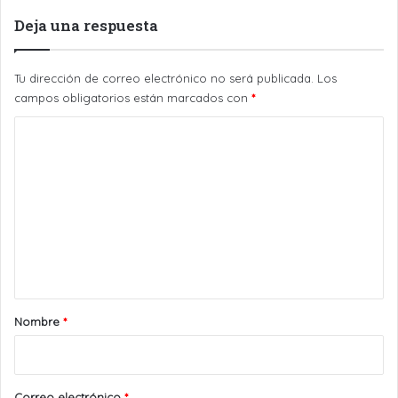
Deja una respuesta
Tu dirección de correo electrónico no será publicada.
Los
campos obligatorios están marcados con
*
C
o
m
e
n
t
a
r
Nombre
*
i
o
*
Correo electrónico
*