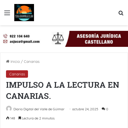
Menú
B
Inicio
/
Canarias
Canarias
IMPULSO A LA LECTURA EN
CANARIAS.
Diario Digital del Valle de Güímar
octubre 24, 2025
0
148
Lectura de 2 minutos
LinkedIn
Pinterest
WhatsApp
Telegram
Compartir por Email
Imprimir