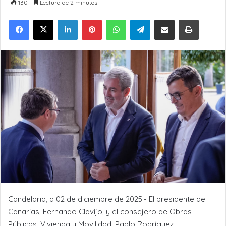
130
Lectura de 2 minutos
LinkedIn
Pinterest
WhatsApp
Telegram
Compartir por Email
Imprimir
Candelaria, a 02 de diciembre de 2025.- El presidente de
Canarias, Fernando Clavijo, y el consejero de Obras
Públicas, Vivienda y Movilidad, Pablo Rodríguez,