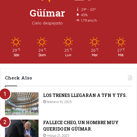
Güímar
29º - 20º
43%
1.79 km/h
Cielo despejado
29
24
25
26
27
℃
℃
℃
℃
℃
Sáb
Dom
Lun
Mar
Mié
Check Also
LOS TRENES LLEGARÁN A TFN Y TFS.
febrero 10, 2025
FALLECE CHEO, UN HOMBRE MUY
QUERIDO EN GÜÍMAR.
mayo 21, 2025