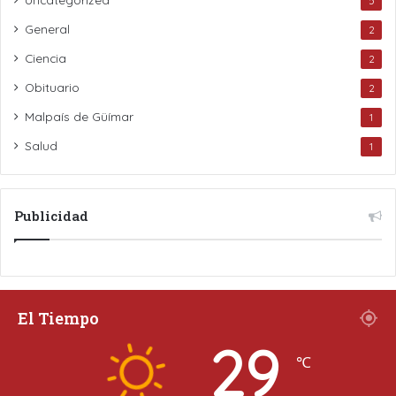
5
General
2
Ciencia
2
Obituario
2
Malpaís de Güímar
1
Salud
1
Publicidad
El Tiempo
29
℃