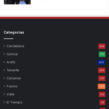
Categorías
Candelaria
844
Güímar
751
Arafo
600
Tenerife
409
Canarias
210
Fasnia
209
Valle
154
El Tiempo
49