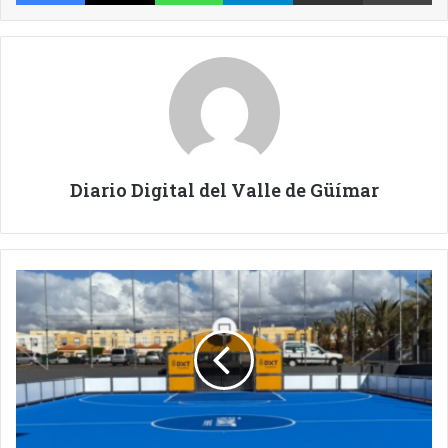
Diario Digital del Valle de Güímar
LAS
PISTAS
MULTIDEPORTE
ACERCAN
EL
EJERCICIO
A
TODOS.