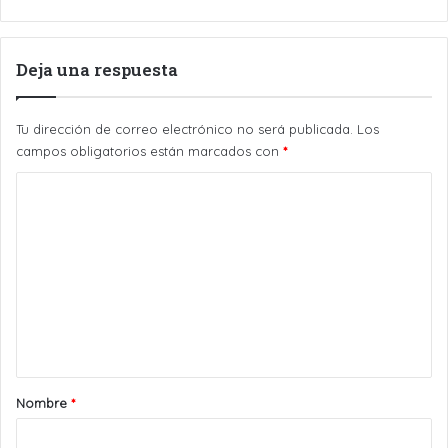
Deja una respuesta
Tu dirección de correo electrónico no será publicada.
Los
campos obligatorios están marcados con
*
C
o
m
e
n
t
a
r
Nombre
*
i