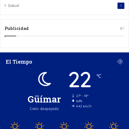
Salud
1
Publicidad
El Tiempo
22
℃
Güímar
27º - 18º
64%
4.42 km/h
Cielo despejado