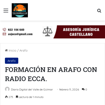
Menú
B
Inicio
/
Arafo
Arafo
FORMACIÓN EN ARAFO CON
RADIO ECCA.
Diario Digital del Valle de Güímar
febrero 11, 2026
0
275
Lectura de 1 minuto
LinkedIn
Pinterest
WhatsApp
Telegram
Compartir por Email
Imprimir