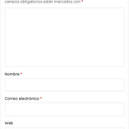
campos obligatorios están marcados con
*
C
o
m
e
n
t
a
r
Nombre
*
i
o
*
Correo electrónico
*
Web