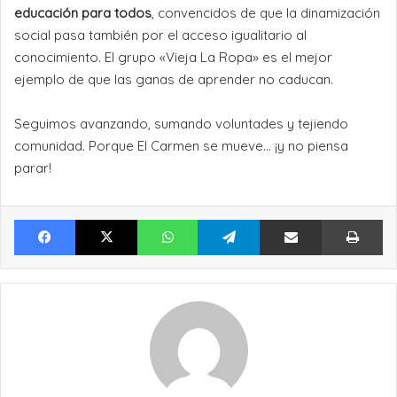
educación para todos
, convencidos de que la dinamización
social pasa también por el acceso igualitario al
conocimiento. El grupo «Vieja La Ropa» es el mejor
ejemplo de que las ganas de aprender no caducan.
Seguimos avanzando, sumando voluntades y tejiendo
comunidad. Porque El Carmen se mueve… ¡y no piensa
parar!
Facebook
X
WhatsApp
Telegram
Compartir por Email
Im