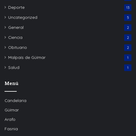
Deporte
13
Uncategorized
5
General
2
Ciencia
2
Obituario
2
Malpaís de Güímar
1
Salud
1
Menú
Candelaria
Güímar
Arafo
Fasnia