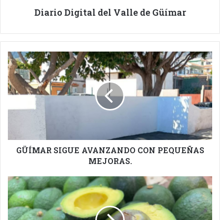
Diario Digital del Valle de Güímar
GÜÍMAR
SIGUE
AVANZANDO
CON
PEQUEÑAS
MEJORAS.
GÜÍMAR SIGUE AVANZANDO CON PEQUEÑAS
MEJORAS.
EL
AGUACATE
CANARIO
A