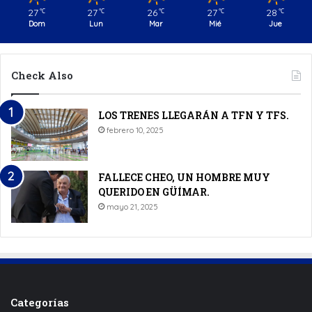
27
27
26
27
28
℃
℃
℃
℃
℃
Dom
Lun
Mar
Mié
Jue
Check Also
LOS TRENES LLEGARÁN A TFN Y TFS.
febrero 10, 2025
FALLECE CHEO, UN HOMBRE MUY
QUERIDO EN GÜÍMAR.
mayo 21, 2025
Categorías