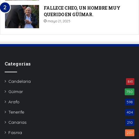
FALLECE CHEO, UN HOMBRE MUY
QUERIDO EN GÜÍMAR.
mayo 21, 2025
Categorías
Candelaria
841
Güímar
750
Arafo
598
Tenerife
404
Canarias
210
Fasnia
207