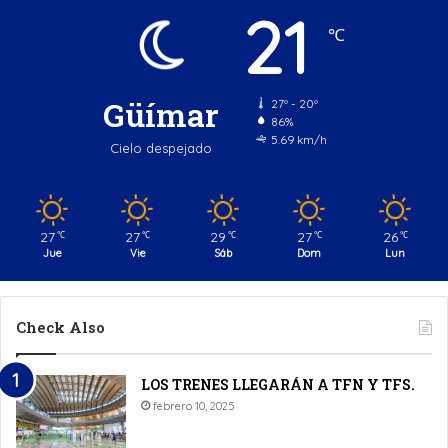
21
℃
Güímar
27º - 20º
86%
5.69 km/h
Cielo despejado
27
27
29
27
26
℃
℃
℃
℃
℃
Jue
Vie
Sáb
Dom
Lun
Check Also
LOS TRENES LLEGARÁN A TFN Y TFS.
febrero 10, 2025