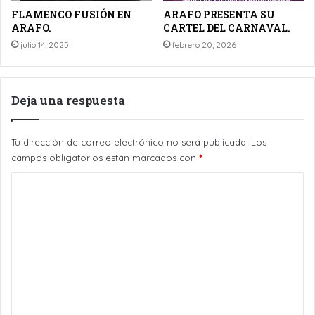
FLAMENCO FUSIÓN EN
ARAFO PRESENTA SU
ARAFO.
CARTEL DEL CARNAVAL.
julio 14, 2025
febrero 20, 2026
Deja una respuesta
Tu dirección de correo electrónico no será publicada.
Los
campos obligatorios están marcados con
*
C
o
m
e
n
t
a