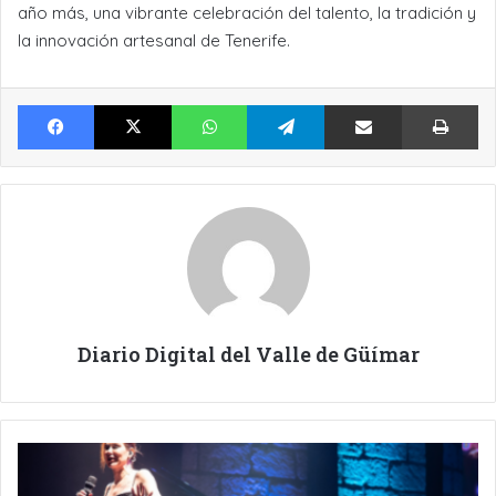
año más, una vibrante celebración del talento, la tradición y
la innovación artesanal de Tenerife.
Facebook
X
WhatsApp
Telegram
Compartir por Email
Im
Diario Digital del Valle de Güímar
A
TAMARA