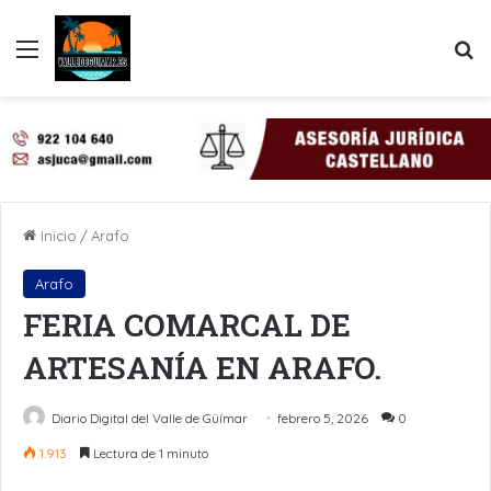
Menú
B
Inicio
/
Arafo
Arafo
FERIA COMARCAL DE
ARTESANÍA EN ARAFO.
Diario Digital del Valle de Güímar
febrero 5, 2026
0
1.913
Lectura de 1 minuto
LinkedIn
Pinterest
WhatsApp
Telegram
Compartir por Email
Imprimir