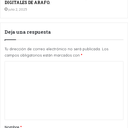
DIGITALES DE ARAFO.
julio 2, 2025
Deja una respuesta
Tu dirección de correo electrónico no será publicada.
Los
campos obligatorios están marcados con
*
C
o
m
e
n
t
a
r
Nombre
*