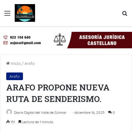
Menú
B
Inicio
/
Arafo
Arafo
ARAFO PROPONE NUEVA
RUTA DE SENDERISMO.
Diario Digital del Valle de Güímar
diciembre 16, 2025
0
151
Lectura de 1 minuto
LinkedIn
Pinterest
WhatsApp
Telegram
Compartir por Email
Imprimir