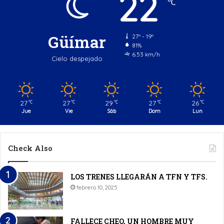
22
℃
Güímar
27º - 19º
81%
6.53 km/h
Cielo despejado
27
27
29
27
26
℃
℃
℃
℃
℃
Jue
Vie
Sáb
Dom
Lun
Check Also
LOS TRENES LLEGARÁN A TFN Y TFS.
febrero 10, 2025
FALLECE CHEO, UN HOMBRE MUY