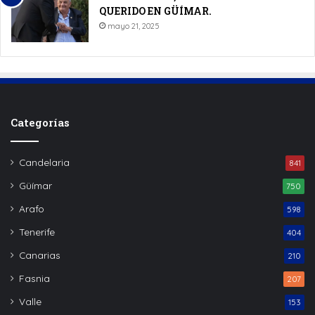
QUERIDO EN GÜÍMAR.
mayo 21, 2025
Categorías
Candelaria
841
Güímar
750
Arafo
598
Tenerife
404
Canarias
210
Fasnia
207
Valle
153