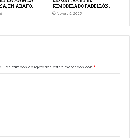
 EN LA AAM LA
DEPORTIVA EN EL
IA, EN ARAFO.
REMODELADO PABELLÓN.
26
febrero 5, 2025
a.
Los campos obligatorios están marcados con
*