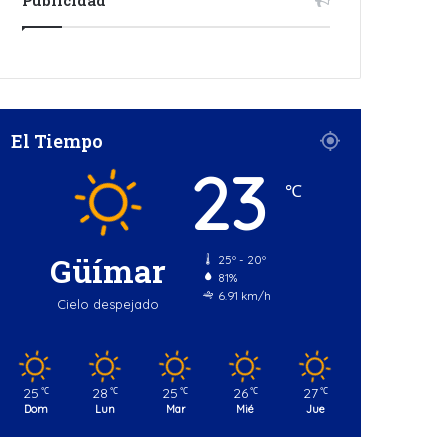
El Tiempo
23
℃
Güímar
25º - 20º
81%
6.91 km/h
Cielo despejado
25
28
25
26
27
℃
℃
℃
℃
℃
Dom
Lun
Mar
Mié
Jue