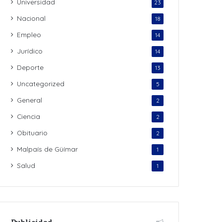
Universidad
23
Nacional
18
Empleo
14
Jurídico
14
Deporte
13
Uncategorized
5
General
2
Ciencia
2
Obituario
2
Malpaís de Güímar
1
Salud
1
Publicidad