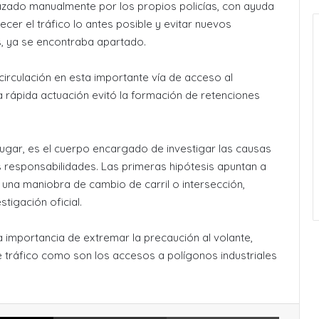
lazado manualmente por los propios policías, con ayuda
ecer el tráfico lo antes posible y evitar nuevos
s, ya se encontraba apartado.
circulación en esta importante vía de acceso al
 rápida actuación evitó la formación de retenciones
lugar, es el cuerpo encargado de investigar las causas
s responsabilidades. Las primeras hipótesis apuntan a
 una maniobra de cambio de carril o intersección,
tigación oficial.
a importancia de extremar la precaución al volante,
e tráfico como son los accesos a polígonos industriales
X
Compartir por Email
Imprimir