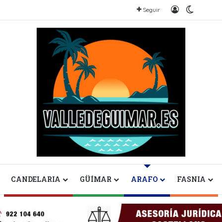
Iniciar sesió
Switch s
Seguir
CANDELARIA
GÜÍMAR
ARAFO
FASNIA