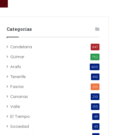
Categorías
Candelaria
847
Güímar
752
Arafo
600
Tenerife
410
Fasnia
210
Canarias
210
Valle
155
El Tiempo
49
Sociedad
43