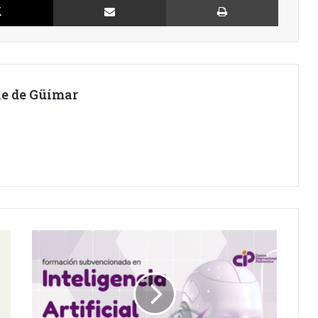
lle de Güímar
EL
CABILDO
OFRECE
UNA
FORMACIÓN
SOBRE