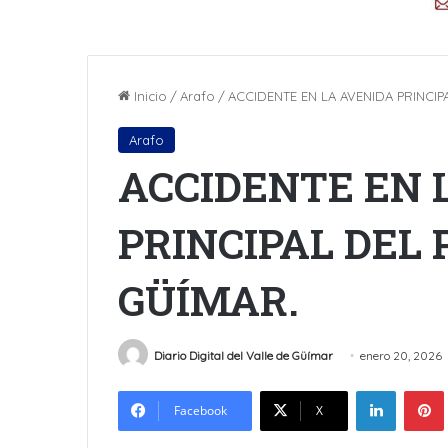
Inicio
/
Arafo
/
ACCIDENTE EN LA AVENIDA PRINCI
Arafo
ACCIDENTE EN 
PRINCIPAL DEL 
GÜÍMAR.
Diario Digital del Valle de Güímar
enero 20, 2026
LinkedIn
Facebook
X