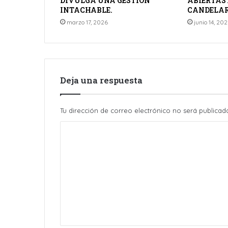
DIVULGA UNA GESTIÓN
ABIERTAS
INTACHABLE.
CANDELAR
marzo 17, 2026
junio 14, 20
Deja una respuesta
Tu dirección de correo electrónico no será publicad
C
o
m
e
n
t
a