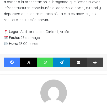
a asistir a la presentación, subrayando que “estas nuevas
infraestructuras contribuirán al desarrollo social, cultural y
deportivo de nuestro municipio”. La cita es abierta y no
requiere inscripción previa.
Lugar:
Auditorio Juan Carlos I, Arafo
Fecha:
27 de mayo
Hora:
18:00 horas
Facebook
X
WhatsApp
Telegram
Compartir por Email
Im