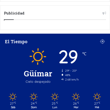
Publicidad
El Tiempo
29
℃
Güímar
29º - 20º
48%
2.68 km/h
Cielo despejado
27
24
25
26
27
℃
℃
℃
℃
℃
Sáb
Dom
Lun
Mar
Mié