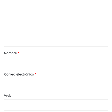
o
m
e
n
t
a
r
Nombre
*
i
o
*
Correo electrónico
*
Web