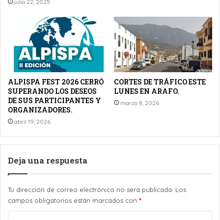
julio 22, 2025
ALPISPA FEST 2026 CERRÓ
CORTES DE TRÁFICO ESTE
SUPERANDO LOS DESEOS
LUNES EN ARAFO.
DE SUS PARTICIPANTES Y
marzo 8, 2026
ORGANIZADORES.
abril 19, 2026
Deja una respuesta
Tu dirección de correo electrónico no será publicada.
Los
campos obligatorios están marcados con
*
C