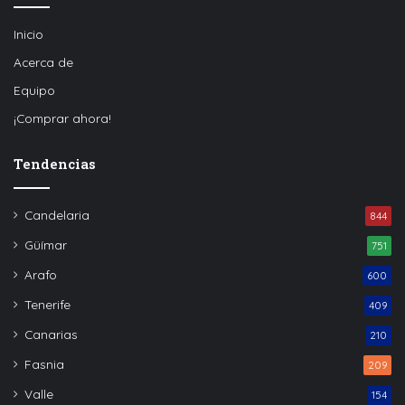
Inicio
Acerca de
Equipo
¡Comprar ahora!
Tendencias
Candelaria
844
Güímar
751
Arafo
600
Tenerife
409
Canarias
210
Fasnia
209
Valle
154