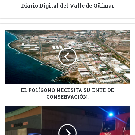
Diario Digital del Valle de Güímar
EL
POLÍGONO
NECESITA
SU
ENTE
DE
CONSERVACIÓN.
EL POLÍGONO NECESITA SU ENTE DE
CONSERVACIÓN.
BOMBEROS
DE
GÜÍMAR
INTERVIENEN
EN