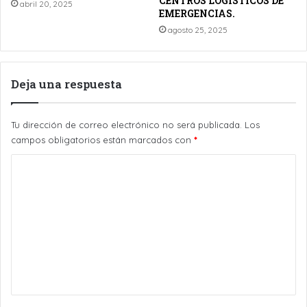
CENTROS LOGÍSTICOS DE
abril 20, 2025
EMERGENCIAS.
agosto 25, 2025
Deja una respuesta
Tu dirección de correo electrónico no será publicada.
Los
campos obligatorios están marcados con
*
C
o
m
e
n
t
a