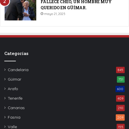
FALLECE CHEO, UN HOMBRE MUY
QUERIDO EN GÜÍMAR.
mayo 21, 2025
Categorías
Candelaria
845
Güímar
751
Arafo
600
Tenerife
409
Canarias
210
Fasnia
209
Valle
155