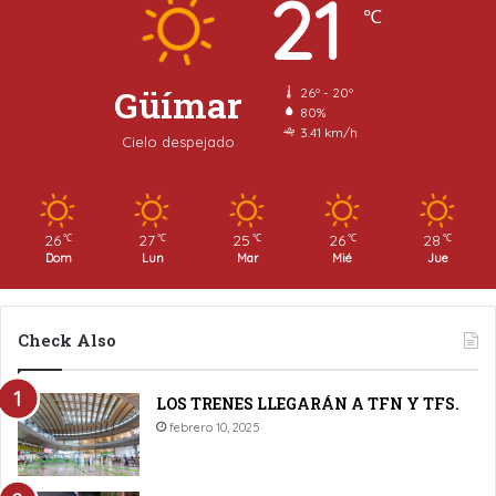
21
℃
Güímar
26º - 20º
80%
3.41 km/h
Cielo despejado
26
27
25
26
28
℃
℃
℃
℃
℃
Dom
Lun
Mar
Mié
Jue
Check Also
LOS TRENES LLEGARÁN A TFN Y TFS.
febrero 10, 2025