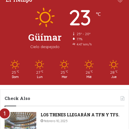
23
℃
Güímar
25º - 20º
77%
4.47 km/h
Cielo despejado
25
27
25
26
28
℃
℃
℃
℃
℃
Dom
Lun
Mar
Mié
Jue
Check Also
LOS TRENES LLEGARÁN A TFN Y TFS.
febrero 10, 2025