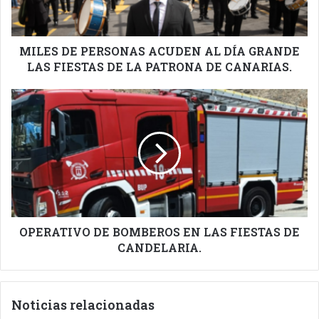
GRANDE
LAS
FIESTAS
DE
MILES DE PERSONAS ACUDEN AL DÍA GRANDE
LA
LAS FIESTAS DE LA PATRONA DE CANARIAS.
PATRONA
DE
OPERATIVO
CANARIAS.
DE
BOMBEROS
EN
LAS
FIESTAS
DE
CANDELARIA.
OPERATIVO DE BOMBEROS EN LAS FIESTAS DE
CANDELARIA.
Noticias relacionadas