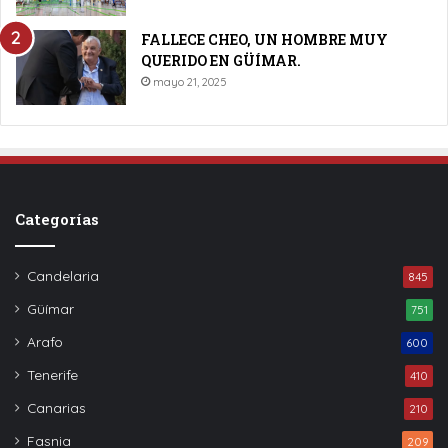
FALLECE CHEO, UN HOMBRE MUY
QUERIDO EN GÜÍMAR.
mayo 21, 2025
Categorías
Candelaria
845
Güímar
751
Arafo
600
Tenerife
410
Canarias
210
Fasnia
209