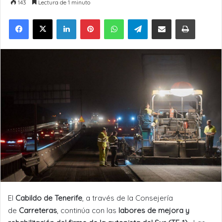
143
Lectura de 1 minuto
LinkedIn
Pinterest
WhatsApp
Telegram
Compartir por Email
Imprimir
El
Cabildo de Tenerife
, a través de la Consejería
de
Carreteras
, continúa con las
labores de mejora y