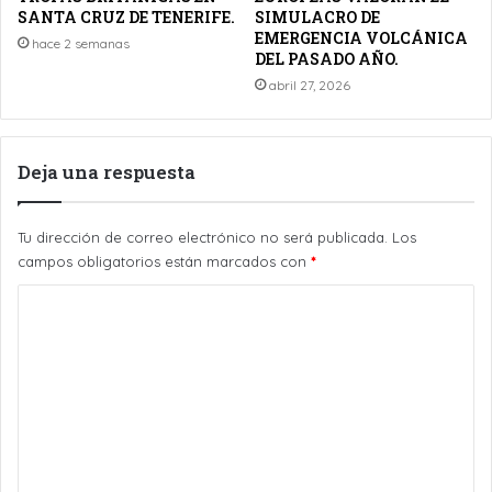
SANTA CRUZ DE TENERIFE.
SIMULACRO DE
EMERGENCIA VOLCÁNICA
hace 2 semanas
DEL PASADO AÑO.
abril 27, 2026
Deja una respuesta
Tu dirección de correo electrónico no será publicada.
Los
campos obligatorios están marcados con
*
C
o
m
e
n
t