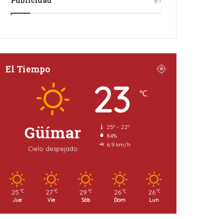
El Tiempo
23
℃
Güímar
25º - 22º
84%
6.9 km/h
Cielo despejado
25
27
29
26
26
℃
℃
℃
℃
℃
Jue
Vie
Sáb
Dom
Lun