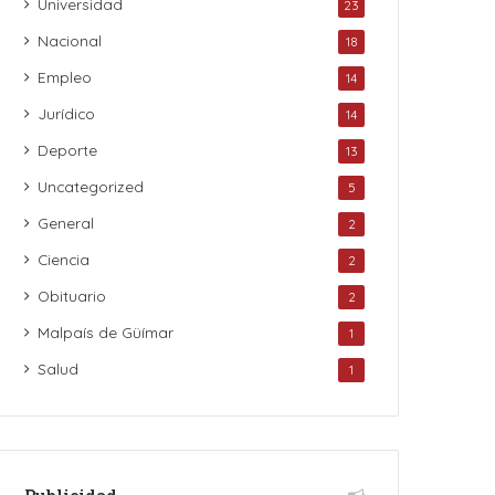
Universidad
23
Nacional
18
Empleo
14
Jurídico
14
Deporte
13
Uncategorized
5
General
2
Ciencia
2
Obituario
2
Malpaís de Güímar
1
Salud
1
Publicidad