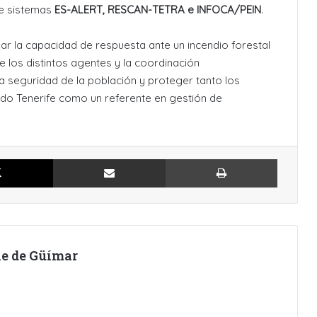
te sistemas
ES-ALERT, RESCAN-TETRA e INFOCA/PEIN
.
ar la capacidad de respuesta ante un incendio forestal
 los distintos agentes y la coordinación
r la seguridad de la población y proteger tanto los
do Tenerife como un referente en gestión de
X
Compartir por Email
Imprimir
lle de Güímar