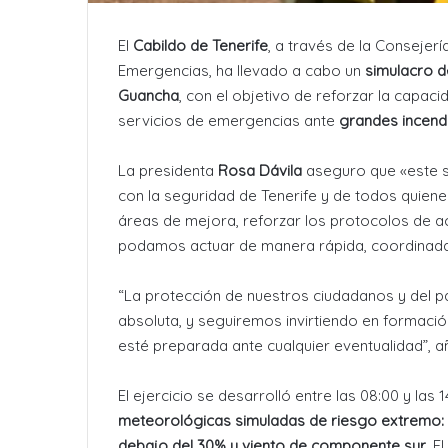
El
Cabildo de Tenerife
, a través de la Consejerí
Emergencias, ha llevado a cabo un
simulacro d
Guancha
, con el objetivo de reforzar la capaci
servicios de emergencias ante
grandes incend
La presidenta
Rosa Dávila
aseguro que «este s
con la seguridad de Tenerife y de todos quienes
áreas de mejora, reforzar los protocolos de ac
podamos actuar de manera rápida, coordinada 
“La protección de nuestros ciudadanos y del pat
absoluta, y seguiremos invirtiendo en formació
esté preparada ante cualquier eventualidad”, a
El ejercicio se desarrolló entre las 08:00 y las
meteorológicas simuladas de riesgo extremo: 
debajo del 30% y viento de componente sur
. E