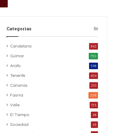
Categorías
Candelaria
842
Güímar
750
Arafo
598
Tenerife
404
Canarias
210
Fasnia
208
Valle
153
El Tiempo
48
Sociedad
43