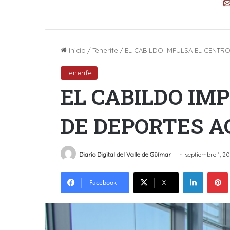
Inicio
/
Tenerife
/
EL CABILDO IMPULSA EL CENTR
Tenerife
EL CABILDO IM
DE DEPORTES A
Diario Digital del Valle de Güímar
septiembre 1, 2
LinkedIn
Facebook
X