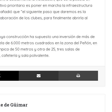
tivo prioritario es poner en marcha la infraestructura
 añadió que “el siguiente paso que daremos es la
laboración de los clubes, para finalmente abrirla al
cuya construcción ha supuesto una inversión de más de
cela de 6.000 metros cuadrados en la zona del Peñón, en
ímpica de 50 metros y otra de 25, tres salas de
 cafetería y sala polivalente.
X
Compartir por Email
Imprimir
lle de Güímar