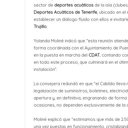
sector de
deportes acuáticos
de la isla (clube
Deportes Acuáticos de Tenerife
, ubicado en el
establecer un diálogo fluido con ellos e invitar
Trujillo
.
Yolanda Moliné indicó que “esta reunión atiend
forma coordinada con el Ayuntamiento de Puert
en la puesta en marcha del
CDAT
, contando co
en todo este proceso, que culminará en el últim
instalación”.
La consejera redundó en que “el Cabildo lleva 
legalización de suministros, boletines, electric
apertura y, en definitiva, engranando de form
ocasiones, no dependen exclusivamente de la ad
Moliné explicó que “estimamos que más de 2.500
una vez puestas en funcionamiento, cristalizand