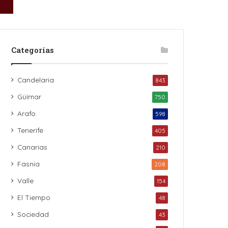
Categorías
Candelaria
843
Güímar
750
Arafo
598
Tenerife
405
Canarias
210
Fasnia
208
Valle
154
El Tiempo
48
Sociedad
43