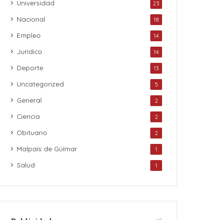
Universidad
23
Nacional
18
Empleo
14
Jurídico
14
Deporte
13
Uncategorized
5
General
2
Ciencia
2
Obituario
2
Malpaís de Güímar
1
Salud
1