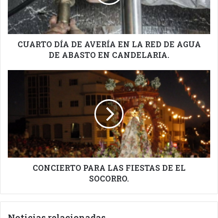
LA
RED
DE
AGUA
DE
CUARTO DÍA DE AVERÍA EN LA RED DE AGUA
ABASTO
DE ABASTO EN CANDELARIA.
EN
CANDELARIA.
CONCIERTO
PARA
LAS
FIESTAS
DE
EL
SOCORRO.
CONCIERTO PARA LAS FIESTAS DE EL
SOCORRO.
Noticias relacionadas