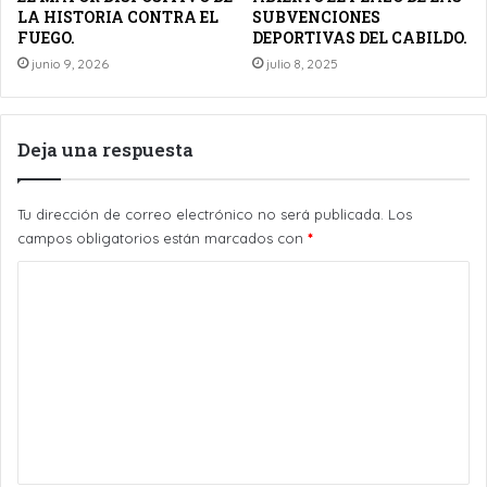
LA HISTORIA CONTRA EL
SUBVENCIONES
FUEGO.
DEPORTIVAS DEL CABILDO.
junio 9, 2026
julio 8, 2025
Deja una respuesta
Tu dirección de correo electrónico no será publicada.
Los
campos obligatorios están marcados con
*
C
o
m
e
n
t
a