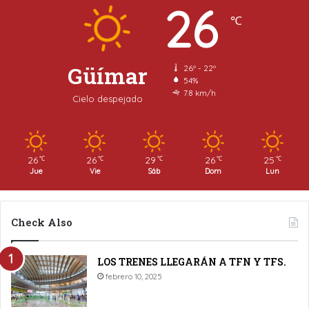
26
℃
Güímar
26º - 22º
54%
7.8 km/h
Cielo despejado
26
26
29
26
25
℃
℃
℃
℃
℃
Jue
Vie
Sáb
Dom
Lun
Check Also
LOS TRENES LLEGARÁN A TFN Y TFS.
febrero 10, 2025