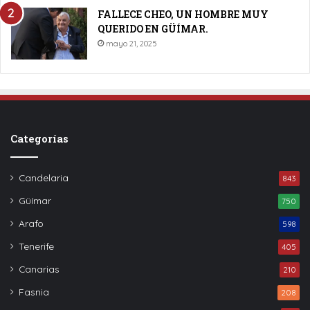
FALLECE CHEO, UN HOMBRE MUY
QUERIDO EN GÜÍMAR.
mayo 21, 2025
Categorías
Candelaria
843
Güímar
750
Arafo
598
Tenerife
405
Canarias
210
Fasnia
208