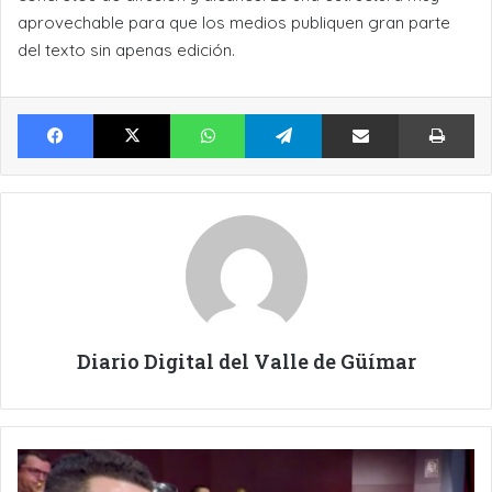
aprovechable para que los medios publiquen gran parte
del texto sin apenas edición.
Facebook
X
WhatsApp
Telegram
Compartir por Email
Im
Diario Digital del Valle de Güímar
ESTE
PASADO