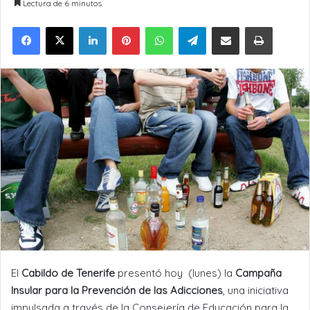
Lectura de 6 minutos
LinkedIn
Pinterest
WhatsApp
Telegram
Compartir por Email
Imprimir
El
Cabildo de Tenerife
presentó hoy (lunes) la
Campaña
Insular para la Prevención de las Adicciones
, una iniciativa
impulsada a través de la Consejería de Educación para la