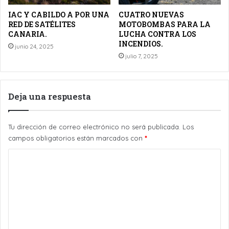
IAC Y CABILDO A POR UNA
CUATRO NUEVAS
RED DE SATÉLITES
MOTOBOMBAS PARA LA
CANARIA.
LUCHA CONTRA LOS
INCENDIOS.
junio 24, 2025
julio 7, 2025
Deja una respuesta
Tu dirección de correo electrónico no será publicada.
Los
campos obligatorios están marcados con
*
C
o
m
e
n