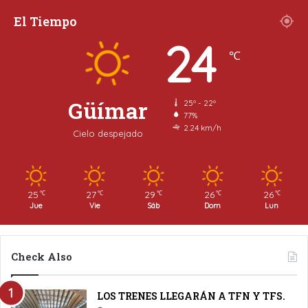
El Tiempo
24
℃
Güímar
25º - 22º
77%
2.24 km/h
Cielo despejado
25
27
29
26
26
℃
℃
℃
℃
℃
Jue
Vie
Sáb
Dom
Lun
Check Also
LOS TRENES LLEGARÁN A TFN Y TFS.