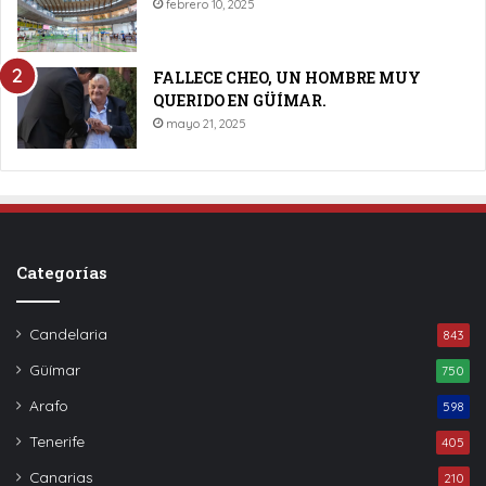
febrero 10, 2025
FALLECE CHEO, UN HOMBRE MUY
QUERIDO EN GÜÍMAR.
mayo 21, 2025
Categorías
Candelaria
843
Güímar
750
Arafo
598
Tenerife
405
Canarias
210