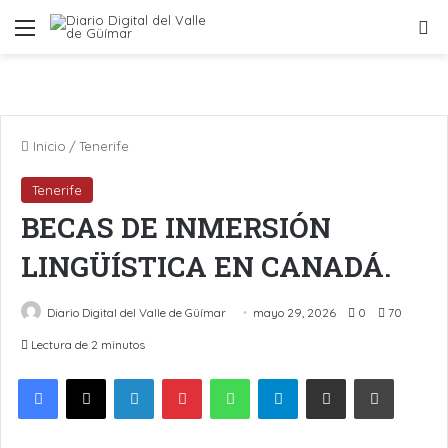
Menú
B
Inicio
/
Tenerife
Tenerife
BECAS DE INMERSIÓN
LINGÜÍSTICA EN CANADÁ.
Diario Digital del Valle de Güímar
mayo 29, 2026
0
70
Lectura de 2 minutos
LinkedIn
Pinterest
WhatsApp
Telegram
Compartir por Email
Imprimir