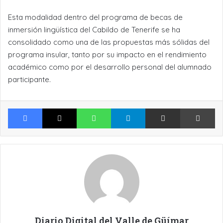
Esta modalidad dentro del programa de becas de
inmersión lingüística del Cabildo de Tenerife se ha
consolidado como una de las propuestas más sólidas del
programa insular, tanto por su impacto en el rendimiento
académico como por el desarrollo personal del alumnado
participante.
Facebook
X
WhatsApp
Telegram
Compartir por Email
Im
Diario Digital del Valle de Güímar