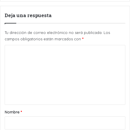
Deja una respuesta
Tu dirección de correo electrónico no será publicada.
Los
campos obligatorios están marcados con
*
C
o
m
e
n
t
a
r
Nombre
*
i
o