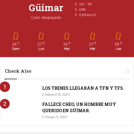
Güímar
26º - 18º
69%
0.89 km/h
Cielo despejado
26
27
26
27
28
℃
℃
℃
℃
℃
Dom
Lun
Mar
Mié
Jue
Check Also
LOS TRENES LLEGARÁN A TFN Y TFS.
febrero 10, 2025
FALLECE CHEO, UN HOMBRE MUY
QUERIDO EN GÜÍMAR.
mayo 21, 2025