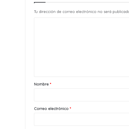
Tu dirección de correo electrónico no será publicad
C
o
m
e
n
t
a
r
Nombre
*
i
o
*
Correo electrónico
*