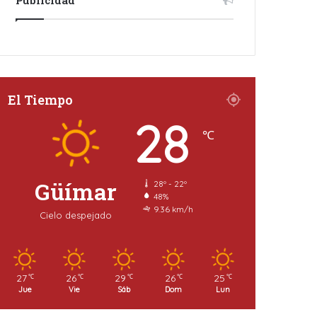
El Tiempo
28
℃
Güímar
28º - 22º
48%
9.36 km/h
Cielo despejado
27
26
29
26
25
℃
℃
℃
℃
℃
Jue
Vie
Sáb
Dom
Lun