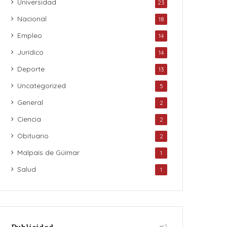
Universidad
23
Nacional
18
Empleo
14
Jurídico
14
Deporte
13
Uncategorized
5
General
2
Ciencia
2
Obituario
2
Malpaís de Güímar
1
Salud
1
Publicidad