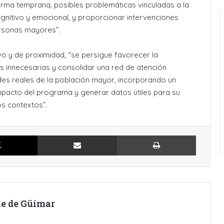
orma temprana, posibles problemáticas vinculadas a la
ognitivo y emocional, y proporcionar intervenciones
ersonas mayores”.
vo y de proximidad, “se persigue favorecer la
es innecesarias y consolidar una red de atención
ades reales de la población mayor, incorporando un
impacto del programa y generar datos útiles para su
os contextos”.
X
Compartir por Email
Imprimir
lle de Güímar