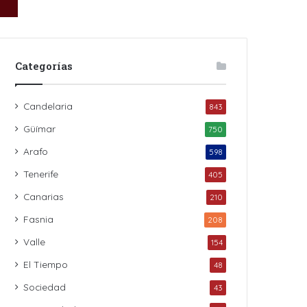
Categorías
Candelaria
843
Güímar
750
Arafo
598
Tenerife
405
Canarias
210
Fasnia
208
Valle
154
El Tiempo
48
Sociedad
43