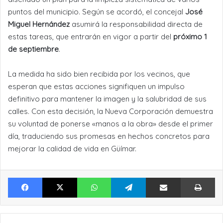
puntos del municipio. Según se acordó, el concejal
José
Miguel Hernández
asumirá la responsabilidad directa de
estas tareas, que entrarán en vigor a partir del
próximo 1
de septiembre
.
La medida ha sido bien recibida por los vecinos, que
esperan que estas acciones signifiquen un impulso
definitivo para mantener la imagen y la salubridad de sus
calles. Con esta decisión, la Nueva Corporación demuestra
su voluntad de ponerse «manos a la obra» desde el primer
día, traduciendo sus promesas en hechos concretos para
mejorar la calidad de vida en Güímar.
Facebook
X
WhatsApp
Telegram
Compartir por Email
Im