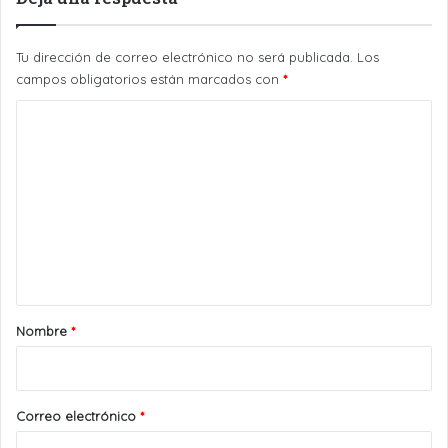
Tu dirección de correo electrónico no será publicada.
Los
campos obligatorios están marcados con
*
C
o
m
e
n
t
a
r
Nombre
*
i
o
*
Correo electrónico
*