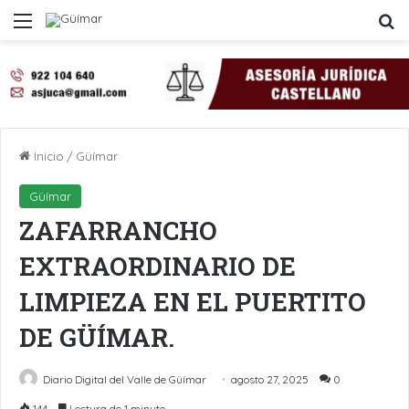
Menú
B
Inicio
/
Güímar
Güímar
ZAFARRANCHO
EXTRAORDINARIO DE
LIMPIEZA EN EL PUERTITO
DE GÜÍMAR.
Diario Digital del Valle de Güímar
agosto 27, 2025
0
144
Lectura de 1 minuto