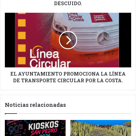
DEL
DESCUIDO.
PELIGRO
DE
EL
UN
AYUNTAMIENTO
DESCUIDO.
PROMOCIONA
LA
LÍNEA
DE
TRANSPORTE
CIRCULAR
POR
LA
EL AYUNTAMIENTO PROMOCIONA LA LÍNEA
COSTA.
DE TRANSPORTE CIRCULAR POR LA COSTA.
Noticias relacionadas