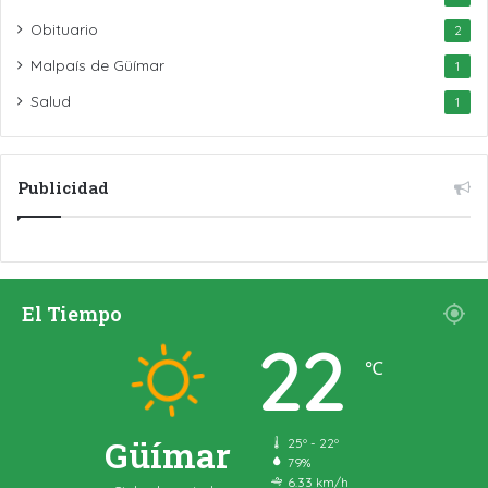
Obituario
2
Malpaís de Güímar
1
Salud
1
Publicidad
El Tiempo
22
℃
Güímar
25º - 22º
79%
6.33 km/h