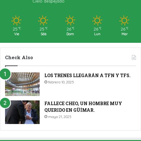
Cielo despejado
25
25
26
26
26
℃
℃
℃
℃
℃
Vie
Sáb
Dom
Lun
Mar
Check Also
LOS TRENES LLEGARÁN A TFN Y TFS.
febrero 10, 2025
FALLECE CHEO, UN HOMBRE MUY
QUERIDO EN GÜÍMAR.
mayo 21, 2025