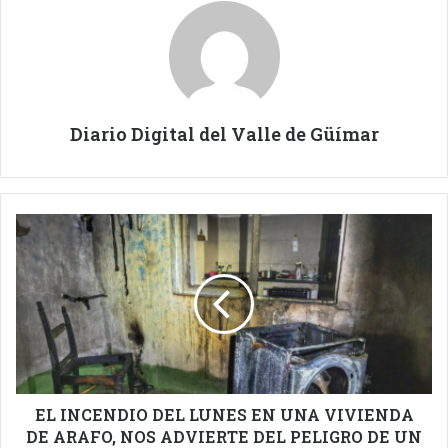
Diario Digital del Valle de Güímar
EL
INCENDIO
DEL
LUNES
EN
UNA
VIVIENDA
DE
ARAFO,
NOS
EL INCENDIO DEL LUNES EN UNA VIVIENDA
ADVIERTE
DE ARAFO, NOS ADVIERTE DEL PELIGRO DE UN