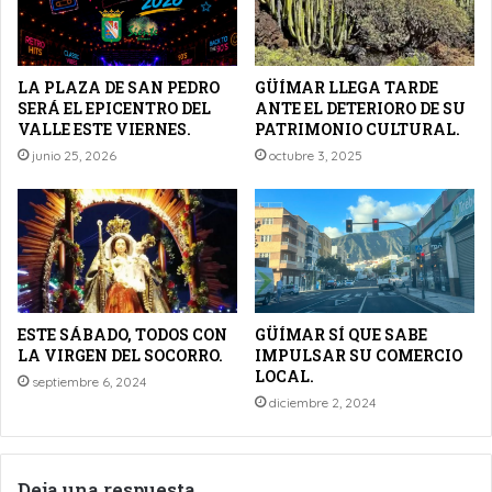
LA PLAZA DE SAN PEDRO
GÜÍMAR LLEGA TARDE
SERÁ EL EPICENTRO DEL
ANTE EL DETERIORO DE SU
VALLE ESTE VIERNES.
PATRIMONIO CULTURAL.
junio 25, 2026
octubre 3, 2025
ESTE SÁBADO, TODOS CON
GÜÍMAR SÍ QUE SABE
LA VIRGEN DEL SOCORRO.
IMPULSAR SU COMERCIO
LOCAL.
septiembre 6, 2024
diciembre 2, 2024
Deja una respuesta