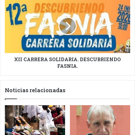
LA
XII
BP.
CARRERA
SOLIDARIA.
DESCUBRIENDO
FASNIA.
XII CARRERA SOLIDARIA. DESCUBRIENDO
FASNIA.
Noticias relacionadas