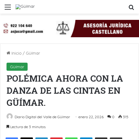
Menú
B
Inicio
/
Güímar
Güímar
POLÉMICA AHORA CON LA
DANZA DE LAS CINTAS EN
GÜÍMAR.
Diario Digital del Valle de Güímar
enero 22, 2026
0
315
Lectura de 3 minutos
LinkedIn
Pinterest
WhatsApp
Telegram
Compartir por Email
Imprimir