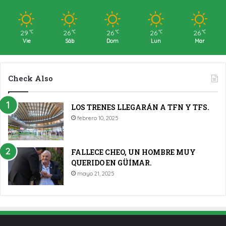
29
26
26
26
26
℃
℃
℃
℃
℃
Vie
Sáb
Dom
Lun
Mar
Check Also
LOS TRENES LLEGARÁN A TFN Y TFS.
febrero 10, 2025
FALLECE CHEO, UN HOMBRE MUY
QUERIDO EN GÜÍMAR.
mayo 21, 2025