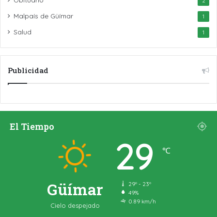
2
Malpaís de Güímar
1
Salud
1
Publicidad
El Tiempo
29
℃
Güímar
29º - 23º
49%
0.89 km/h
Cielo despejado