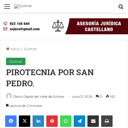
Menú
B
Inicio
/
Güímar
Güímar
PIROTECNIA POR SAN
PEDRO.
Diario Digital del Valle de Güímar
junio 5, 2026
0
142
Lectura de 2 minutos
LinkedIn
Pinterest
WhatsApp
Telegram
Compartir por Email
Imprimir