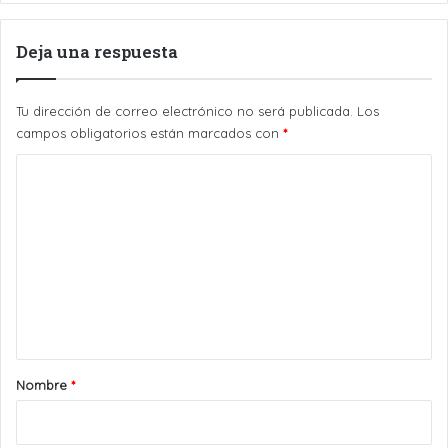
Deja una respuesta
Tu dirección de correo electrónico no será publicada.
Los
campos obligatorios están marcados con
*
C
o
m
e
n
t
a
r
Nombre
*
i
o