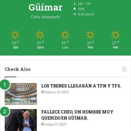
Güímar
26º - 19º
35%
0.45 km/h
Cielo despejado
26
25
25
26
27
℃
℃
℃
℃
℃
Sáb
Dom
Lun
Mar
Mié
Check Also
LOS TRENES LLEGARÁN A TFN Y TFS.
febrero 10, 2025
FALLECE CHEO, UN HOMBRE MUY
QUERIDO EN GÜÍMAR.
mayo 21, 2025