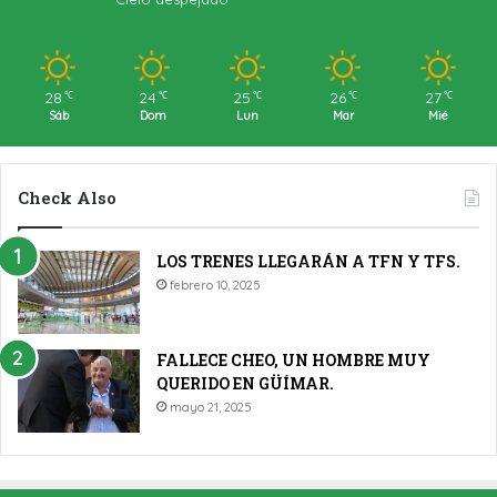
28
24
25
26
27
℃
℃
℃
℃
℃
Sáb
Dom
Lun
Mar
Mié
Check Also
LOS TRENES LLEGARÁN A TFN Y TFS.
febrero 10, 2025
FALLECE CHEO, UN HOMBRE MUY
QUERIDO EN GÜÍMAR.
mayo 21, 2025