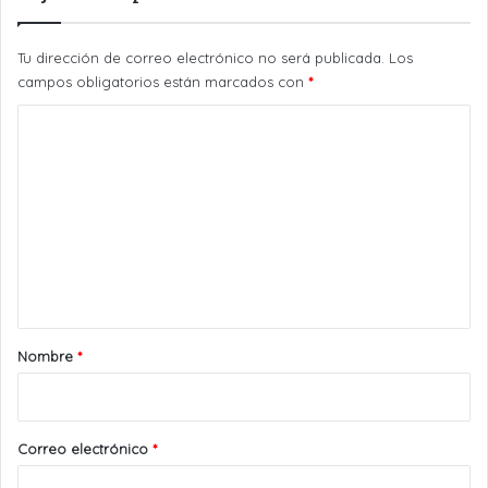
Tu dirección de correo electrónico no será publicada.
Los
campos obligatorios están marcados con
*
C
o
m
e
n
t
a
r
Nombre
*
i
o
*
Correo electrónico
*