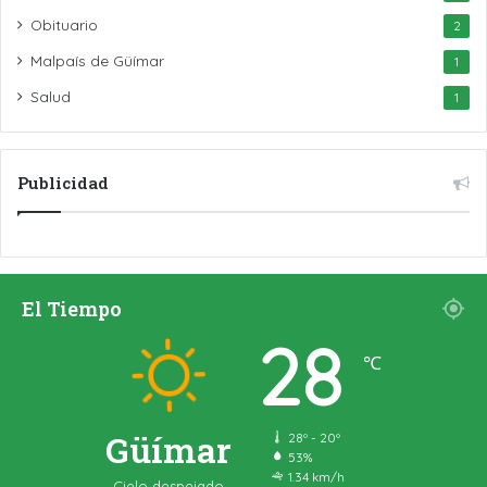
Obituario
2
Malpaís de Güímar
1
Salud
1
Publicidad
El Tiempo
28
℃
Güímar
28º - 20º
53%
1.34 km/h
Cielo despejado