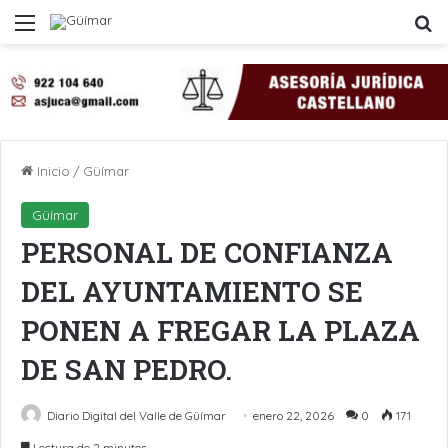
Menú
B
Inicio
/
Güímar
Güímar
PERSONAL DE CONFIANZA
DEL AYUNTAMIENTO SE
PONEN A FREGAR LA PLAZA
DE SAN PEDRO.
Diario Digital del Valle de Güímar
enero 22, 2026
0
171
Lectura de 2 minutos