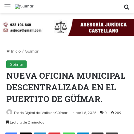
Menú
B
Inicio
/
Güímar
Güímar
NUEVA OFICINA MUNICIPAL
DESCENTRALIZADA EN EL
PUERTITO DE GÜÍMAR.
Diario Digital del Valle de Güímar
abril 6, 2026
0
289
Lectura de 2 minutos
LinkedIn
Pinterest
WhatsApp
Telegram
Compartir por Email
Imprimir