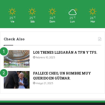
25
25
26
25
26
℃
℃
℃
℃
℃
Vie
Sáb
Dom
Lun
Mar
Check Also
LOS TRENES LLEGARÁN A TFN Y TFS.
febrero 10, 2025
FALLECE CHEO, UN HOMBRE MUY
QUERIDO EN GÜÍMAR.
mayo 21, 2025