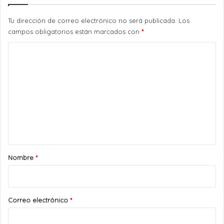
Tu dirección de correo electrónico no será publicada.
Los
campos obligatorios están marcados con
*
C
o
m
e
n
t
a
r
Nombre
*
i
o
*
Correo electrónico
*