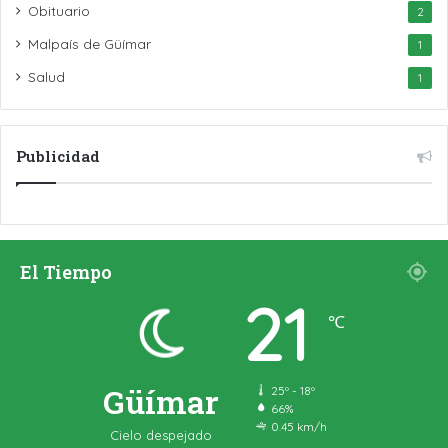
Obituario
2
Malpaís de Güímar
1
Salud
1
Publicidad
El Tiempo
21
℃
Güímar
25º - 18º
66%
0.45 km/h
Cielo despejado