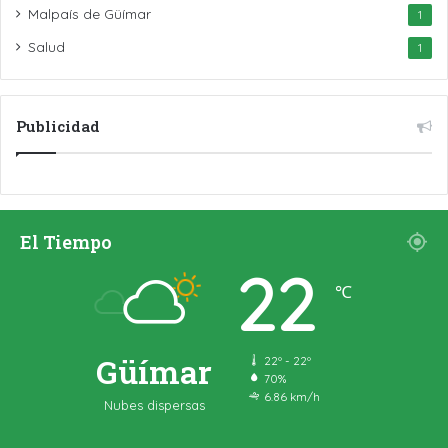
Malpaís de Güímar
1
Salud
1
Publicidad
El Tiempo
22
℃
Güímar
22º - 22º
70%
6.86 km/h
Nubes dispersas