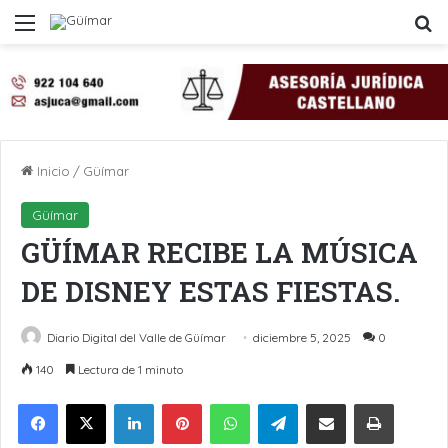
Menú
B
Inicio
/
Güímar
Güímar
GÜÍMAR RECIBE LA MÚSICA
DE DISNEY ESTAS FIESTAS.
Diario Digital del Valle de Güímar
diciembre 5, 2025
0
140
Lectura de 1 minuto
LinkedIn
Pinterest
WhatsApp
Telegram
Compartir por Email
Imprimir