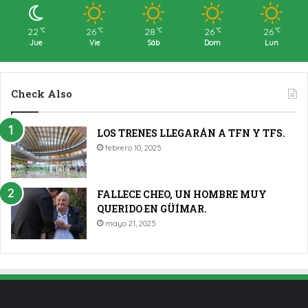
22
26
28
26
26
℃
℃
℃
℃
℃
Jue
Vie
Sáb
Dom
Lun
Check Also
LOS TRENES LLEGARÁN A TFN Y TFS.
febrero 10, 2025
FALLECE CHEO, UN HOMBRE MUY
QUERIDO EN GÜÍMAR.
mayo 21, 2025