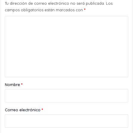
Tu dirección de correo electrónico no será publicada.
Los
campos obligatorios están marcados con
*
C
o
m
e
n
t
a
r
Nombre
*
i
o
*
Correo electrónico
*