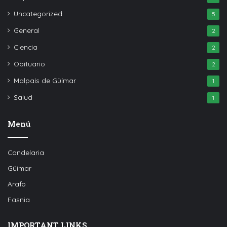
Uncategorized
5
General
2
Ciencia
2
Obituario
2
Malpaís de Güímar
1
Salud
1
Menú
Candelaria
Güímar
Arafo
Fasnia
IMPORTANT LINKS