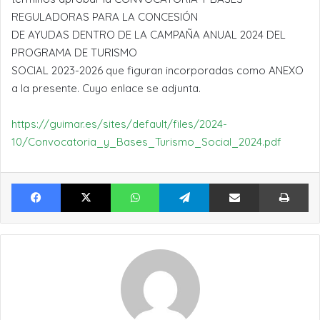
REGULADORAS PARA LA CONCESIÓN
DE AYUDAS DENTRO DE LA CAMPAÑA ANUAL 2024 DEL
PROGRAMA DE TURISMO
SOCIAL 2023-2026 que figuran incorporadas como ANEXO
a la presente. Cuyo enlace se adjunta.
https://guimar.es/sites/default/files/2024-
10/Convocatoria_y_Bases_Turismo_Social_2024.pdf
Facebook
X
WhatsApp
Telegram
Compartir por Email
Im