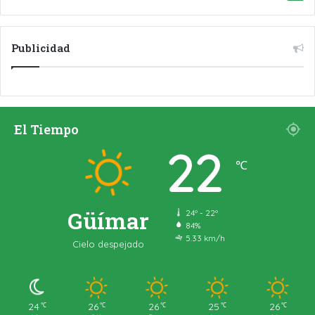
Publicidad
El Tiempo
22
℃
Güímar
24º - 22º
84%
5.33 km/h
Cielo despejado
24
26
26
25
26
℃
℃
℃
℃
℃