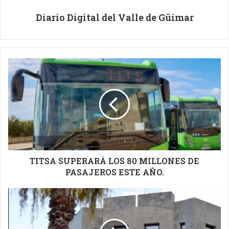
Diario Digital del Valle de Güímar
TITSA
SUPERARÁ
LOS
80
MILLONES
DE
PASAJEROS
ESTE
AÑO.
TITSA SUPERARÁ LOS 80 MILLONES DE
PASAJEROS ESTE AÑO.
INCAPACES
Y
MAYORES,
CONTARÁN