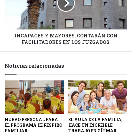
CON
FACILITADORES
EN
LOS
JUZGADOS.
INCAPACES Y MAYORES, CONTARÁN CON
FACILITADORES EN LOS JUZGADOS.
Noticias relacionadas
NUEVO PERSONAL PARA
EL AULA DE LA FAMILIA,
EL PROGRAMA DE RESPIRO
HACE UN INCREIBLE
FAMILIAR.
TRABAJO EN GÜÍMAR.