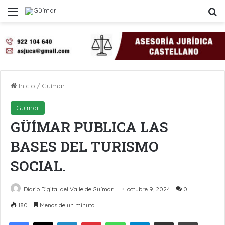
Menú
B
Inicio
/
Güímar
Güímar
GÜÍMAR PUBLICA LAS
BASES DEL TURISMO
SOCIAL.
Diario Digital del Valle de Güímar
octubre 9, 2024
0
180
Menos de un minuto
LinkedIn
Pinterest
WhatsApp
Telegram
Compartir por Email
Imprimir