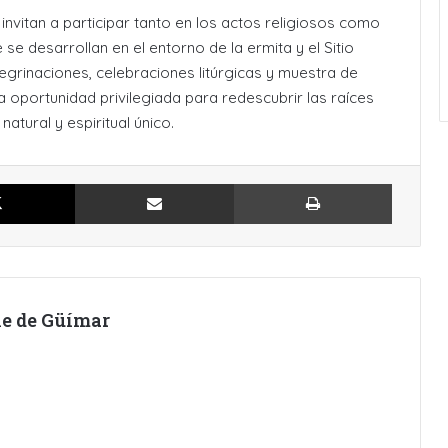
s invitan a participar tanto en los actos religiosos como
 se desarrollan en el entorno de la ermita y el Sitio
grinaciones, celebraciones litúrgicas y muestra de
a oportunidad privilegiada para redescubrir las raíces
tural y espiritual único.
X
Compartir por Email
Imprimir
lle de Güímar