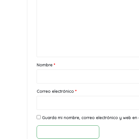
o
m
e
n
t
a
r
Nombre
*
i
o
*
Correo electrónico
*
Guarda mi nombre, correo electrónico y web en 