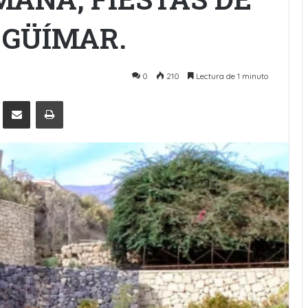
 GÜÍMAR.
0
210
Lectura de 1 minuto
Pinterest
Compartir por Email
Imprimir