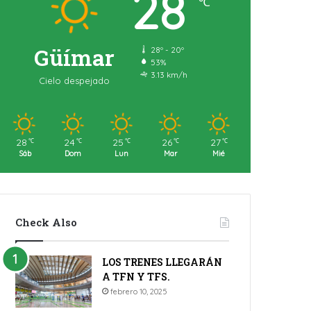
28
℃
Güímar
28º - 20º
53%
3.13 km/h
Cielo despejado
28
24
25
26
27
℃
℃
℃
℃
℃
Sáb
Dom
Lun
Mar
Mié
Check Also
LOS TRENES LLEGARÁN
A TFN Y TFS.
febrero 10, 2025