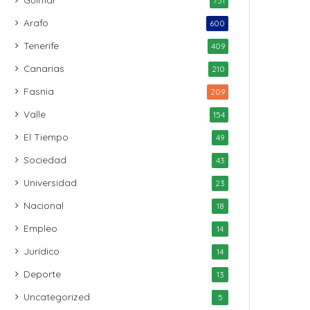
751
Arafo
600
Tenerife
409
Canarias
210
Fasnia
209
Valle
154
El Tiempo
49
Sociedad
43
Universidad
23
Nacional
18
Empleo
14
Jurídico
14
Deporte
13
Uncategorized
5