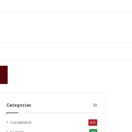
kin
Categorías
Candelaria
845
Güímar