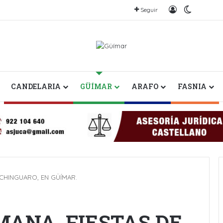
Iniciar sesión
Switch s
Seguir
CANDELARIA
GÜÍMAR
ARAFO
FASNIA
E CHINGUARO, EN GÜÍMAR.
MANA, FIESTAS DE