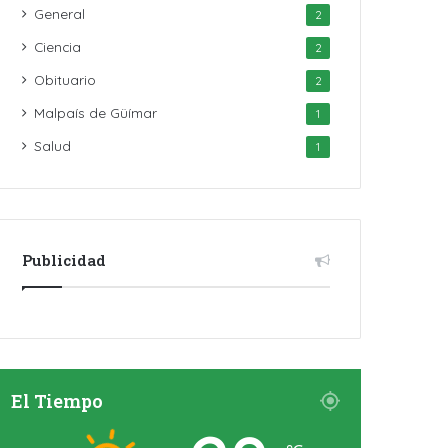
General
2
Ciencia
2
Obituario
2
Malpaís de Güímar
1
Salud
1
Publicidad
El Tiempo