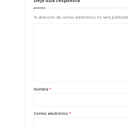
Deja una respuesta
Tu dirección de correo electrónico no será publicad
C
o
m
e
n
t
a
r
Nombre
*
i
o
*
Correo electrónico
*