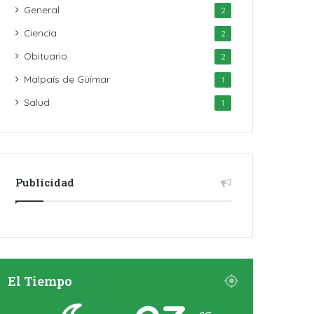
General
2
Ciencia
2
Obituario
2
Malpaís de Güímar
1
Salud
1
Publicidad
El Tiempo