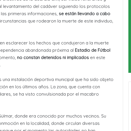
al levantamiento del cadáver siguiendo los protocolos
 las primeras informaciones,
se están llevando a cabo
ircunstancias que rodearon la muerte de este individuo,
 en esclarecer los hechos que condujeron a la muerte
a dependencia abandonada próxima al
Estadio de Fútbol
momento,
no constan detenidos ni implicados
en este
.
s una instalación deportiva municipal que ha sido objeto
ión en los últimos años
. La zona, que cuenta con
iares, se ha visto convulsionada por el macabro
e Güímar, donde era conocido por muchos vecinos. Su
nmoción en la localidad, donde circulan diversas
 aunque por el momento las autoridades no han