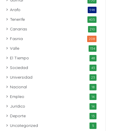
750
Arafo
598
Tenerife
405
Canarias
210
Fasnia
208
Valle
154
El Tiempo
48
Sociedad
43
Universidad
23
Nacional
18
Empleo
14
Jurídico
14
Deporte
13
Uncategorized
5