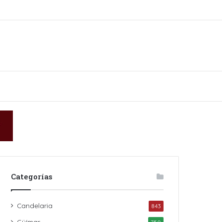
in
Categorías
Candelaria
843
Güímar