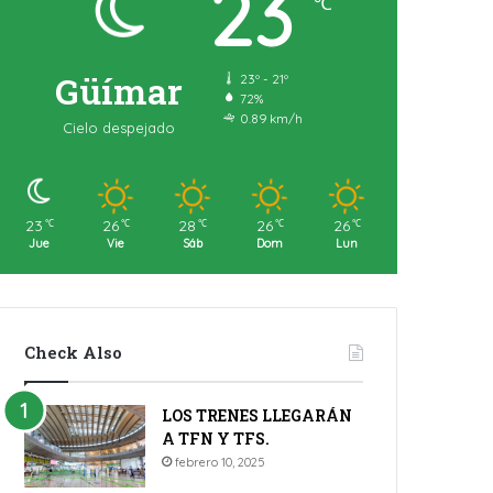
23
℃
Güímar
23º - 21º
72%
0.89 km/h
Cielo despejado
23
26
28
26
26
℃
℃
℃
℃
℃
Jue
Vie
Sáb
Dom
Lun
Check Also
LOS TRENES LLEGARÁN
A TFN Y TFS.
febrero 10, 2025