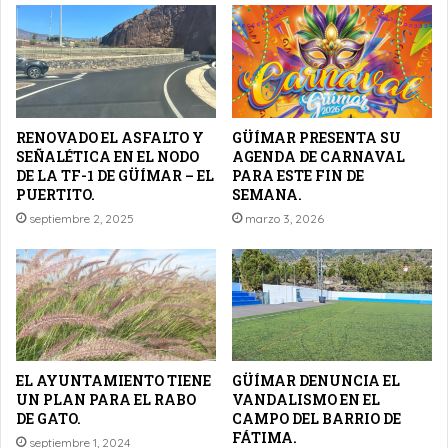
RENOVADO EL ASFALTO Y
GÜÍMAR PRESENTA SU
SEÑALÉTICA EN EL NODO
AGENDA DE CARNAVAL
DE LA TF-1 DE GÜÍMAR – EL
PARA ESTE FIN DE
PUERTITO.
SEMANA.
septiembre 2, 2025
marzo 3, 2026
EL AYUNTAMIENTO TIENE
GÜÍMAR DENUNCIA EL
UN PLAN PARA EL RABO
VANDALISMO EN EL
DE GATO.
CAMPO DEL BARRIO DE
FÁTIMA.
septiembre 1, 2024