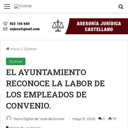
Menú
B
Inicio
/
Güímar
Güímar
EL AYUNTAMIENTO
RECONOCE LA LABOR DE
LOS EMPLEADOS DE
CONVENIO.
Diario Digital del Valle de Güímar
mayo 13, 2026
0
117
Menos de un minuto