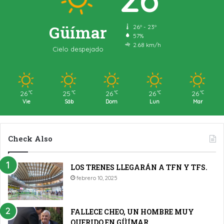
Güímar
26º - 23º
57%
2.68 km/h
Cielo despejado
26
25
26
26
26
℃
℃
℃
℃
℃
Vie
Sáb
Dom
Lun
Mar
Check Also
LOS TRENES LLEGARÁN A TFN Y TFS.
febrero 10, 2025
FALLECE CHEO, UN HOMBRE MUY
QUERIDO EN GÜÍMAR.