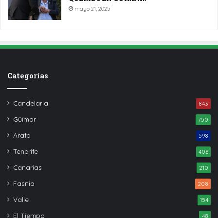
mayo 21, 2025
Categorías
Candelaria
843
Güímar
750
Arafo
598
Tenerife
406
Canarias
210
Fasnia
208
Valle
154
El Tiempo
48