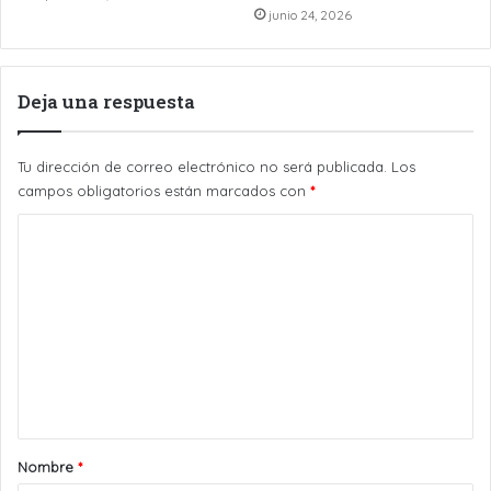
junio 24, 2026
Deja una respuesta
Tu dirección de correo electrónico no será publicada.
Los
campos obligatorios están marcados con
*
C
o
m
e
n
t
a
r
Nombre
*