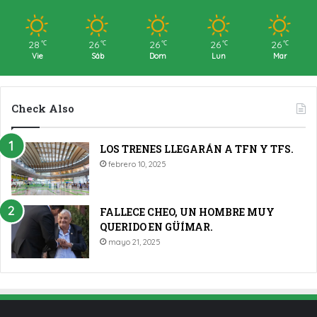
28
26
26
26
26
℃
℃
℃
℃
℃
Vie
Sáb
Dom
Lun
Mar
Check Also
LOS TRENES LLEGARÁN A TFN Y TFS.
febrero 10, 2025
FALLECE CHEO, UN HOMBRE MUY
QUERIDO EN GÜÍMAR.
mayo 21, 2025