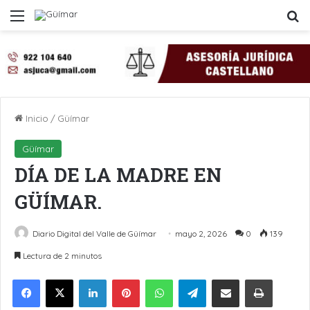
Menú
B
Inicio
/
Güímar
Güímar
DÍA DE LA MADRE EN
GÜÍMAR.
Diario Digital del Valle de Güímar
mayo 2, 2026
0
139
Lectura de 2 minutos
LinkedIn
Pinterest
WhatsApp
Telegram
Compartir por Email
Imprimir