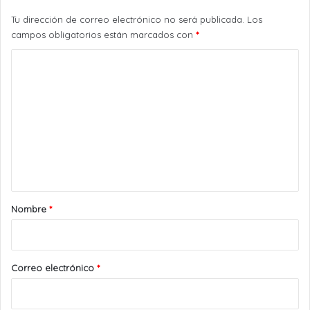
Tu dirección de correo electrónico no será publicada.
Los
campos obligatorios están marcados con
*
C
o
m
e
n
t
a
r
Nombre
*
i
o
*
Correo electrónico
*