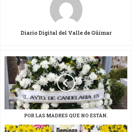
Diario Digital del Valle de Güímar
POR
LAS
MADRES
QUE
NO
ESTÁN.
POR LAS MADRES QUE NO ESTÁN.
ARAFO