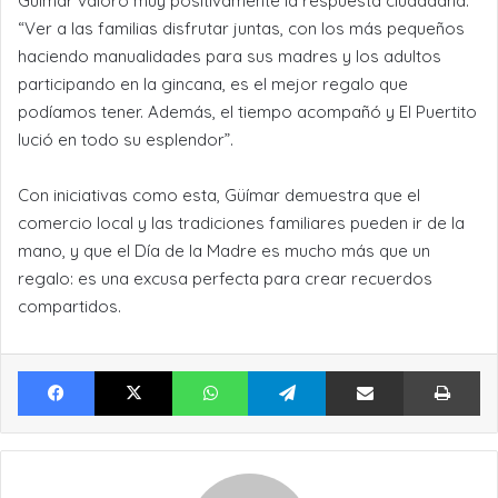
Güímar valoró muy positivamente la respuesta ciudadana:
“Ver a las familias disfrutar juntas, con los más pequeños
haciendo manualidades para sus madres y los adultos
participando en la gincana, es el mejor regalo que
podíamos tener. Además, el tiempo acompañó y El Puertito
lució en todo su esplendor”.
Con iniciativas como esta, Güímar demuestra que el
comercio local y las tradiciones familiares pueden ir de la
mano, y que el Día de la Madre es mucho más que un
regalo: es una excusa perfecta para crear recuerdos
compartidos.
Facebook
X
WhatsApp
Telegram
Compartir por Email
Im