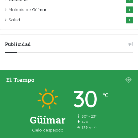
Malpaís de Güímar
1
Salud
1
Publicidad
El Tiempo
30
℃
Güímar
30º - 23º
42%
1.79 km/h
Cielo despejado