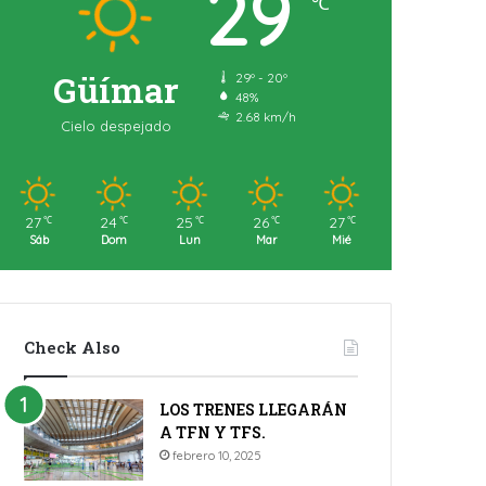
29
℃
Güímar
29º - 20º
48%
2.68 km/h
Cielo despejado
27
24
25
26
27
℃
℃
℃
℃
℃
Sáb
Dom
Lun
Mar
Mié
Check Also
LOS TRENES LLEGARÁN
A TFN Y TFS.
febrero 10, 2025