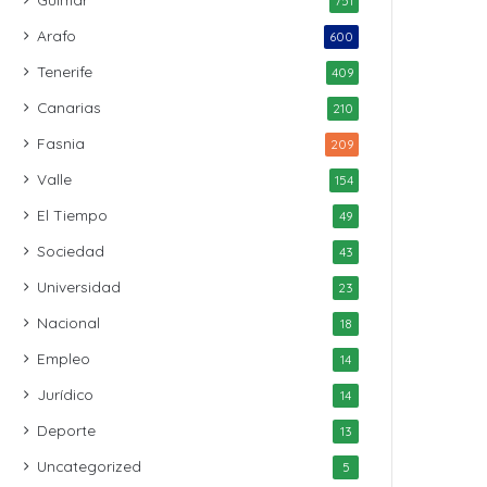
751
Arafo
600
Tenerife
409
Canarias
210
Fasnia
209
Valle
154
El Tiempo
49
Sociedad
43
Universidad
23
Nacional
18
Empleo
14
Jurídico
14
Deporte
13
Uncategorized
5