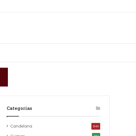
kin
Categorías
Candelaria
844
Güímar