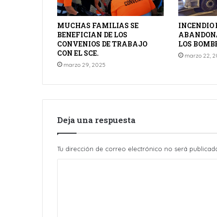
MUCHAS FAMILIAS SE
INCENDIO
BENEFICIAN DE LOS
ABANDONA
CONVENIOS DE TRABAJO
LOS BOMB
CON EL SCE.
marzo 22, 
marzo 29, 2025
Deja una respuesta
Tu dirección de correo electrónico no será publicad
C
o
m
e