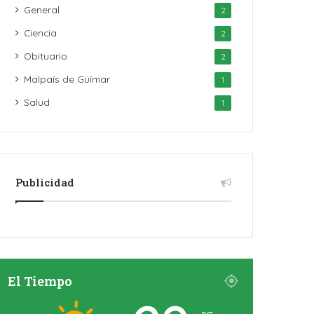
General
2
Ciencia
2
Obituario
2
Malpaís de Güímar
1
Salud
1
Publicidad
El Tiempo