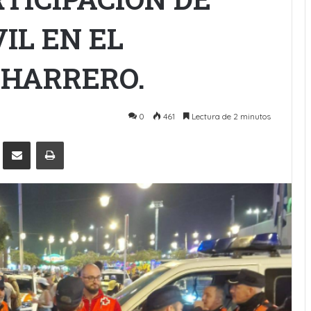
IL EN EL
CHARRERO.
0
461
Lectura de 2 minutos
Pinterest
Compartir por Email
Imprimir