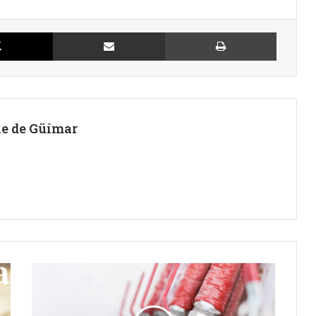
X
Compartir por Email
Imprimir
lle de Güímar
UN
NUEVO
CORTE
EN