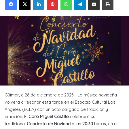
Güímar, a 26 de diciembre de 2025.- La música navideña
volverá a resonar esta tarde en el Espacio Cultural Los
Ángeles (ECLA) con un acto cargado de tradición y
emoción. El
Coro Miguel Castillo
celebrará su
tradicional
Concierto de Navidad
a las
20:30 horas
, en un