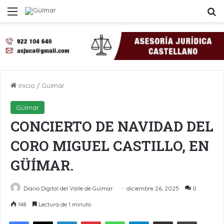
Menú
B
Inicio
/
Güímar
Güímar
CONCIERTO DE NAVIDAD DEL
CORO MIGUEL CASTILLO, EN
GÜÍMAR.
Diario Digital del Valle de Güímar
diciembre 26, 2025
0
148
Lectura de 1 minuto
LinkedIn
Pinterest
WhatsApp
Telegram
Compartir por Email
Imprimir