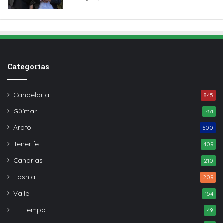
Categorías
Candelaria
845
Güímar
751
Arafo
600
Tenerife
409
Canarias
210
Fasnia
209
Valle
154
El Tiempo
49