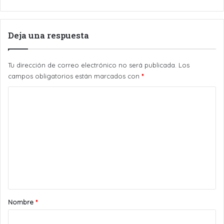
Deja una respuesta
Tu dirección de correo electrónico no será publicada.
Los
campos obligatorios están marcados con
*
C
o
m
e
n
t
a
r
Nombre
*
i