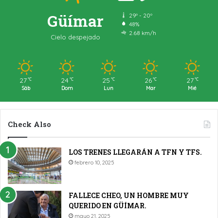
Güímar
29º - 20º
48%
2.68 km/h
Cielo despejado
27
24
25
26
27
℃
℃
℃
℃
℃
Sáb
Dom
Lun
Mar
Mié
Check Also
LOS TRENES LLEGARÁN A TFN Y TFS.
febrero 10, 2025
FALLECE CHEO, UN HOMBRE MUY
QUERIDO EN GÜÍMAR.
mayo 21, 2025