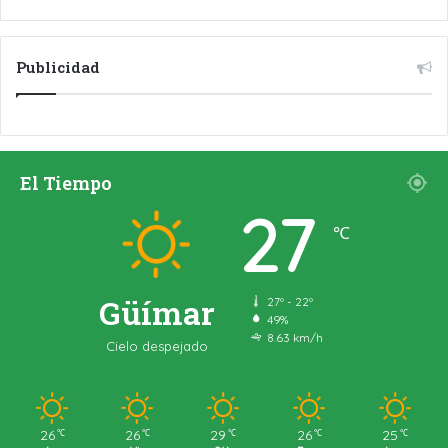
Publicidad
El Tiempo
27
℃
Güímar
27º - 22º
49%
8.63 km/h
Cielo despejado
26
26
29
26
25
℃
℃
℃
℃
℃