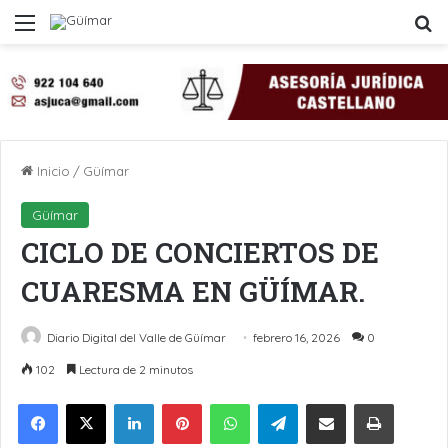
Menú
B
Inicio
/
Güímar
Güímar
CICLO DE CONCIERTOS DE
CUARESMA EN GÜÍMAR.
Diario Digital del Valle de Güímar
febrero 16, 2026
0
102
Lectura de 2 minutos
LinkedIn
Pinterest
WhatsApp
Telegram
Compartir por Email
Imprimir