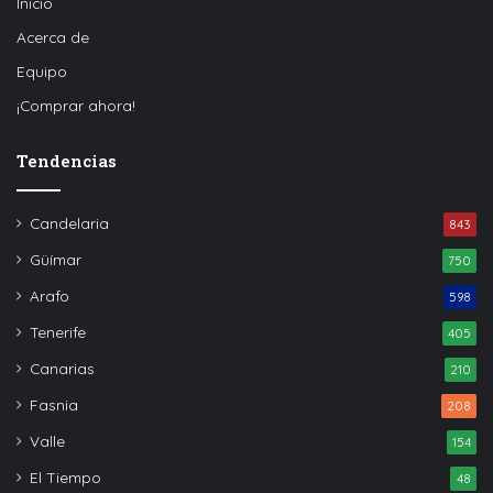
Inicio
Acerca de
Equipo
¡Comprar ahora!
Tendencias
Candelaria
843
Güímar
750
Arafo
598
Tenerife
405
Canarias
210
Fasnia
208
Valle
154
El Tiempo
48