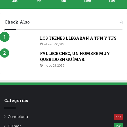
Jue
Vie
Sáb
Dom
Lun
Check Also
LOS TRENES LLEGARÁN A TFN Y TFS.
febrero 10, 2025
FALLECE CHEO, UN HOMBRE MUY
QUERIDO EN GÜÍMAR.
mayo 21, 2025
Categorías
Candelaria
843
Güímar
750