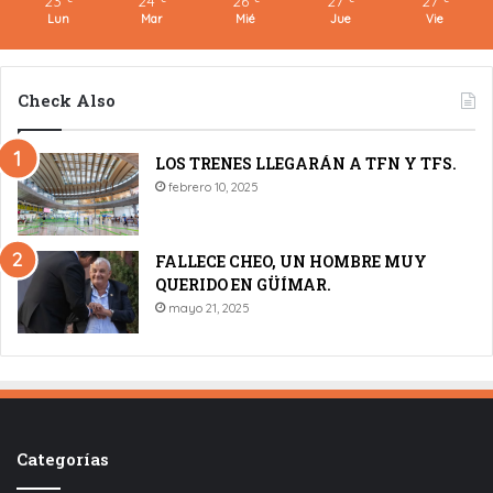
23
24
26
27
27
Lun
Mar
Mié
Jue
Vie
Check Also
LOS TRENES LLEGARÁN A TFN Y TFS.
febrero 10, 2025
FALLECE CHEO, UN HOMBRE MUY
QUERIDO EN GÜÍMAR.
mayo 21, 2025
Categorías