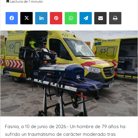
Lectura de 1 minuto
LinkedIn
Pinterest
WhatsApp
Telegram
Compartir por Email
Imprimir
Fasnia, a 10 de junio de 2026.- Un hombre de 79 años ha
sufrido un traumatismo de carácter moderado tras