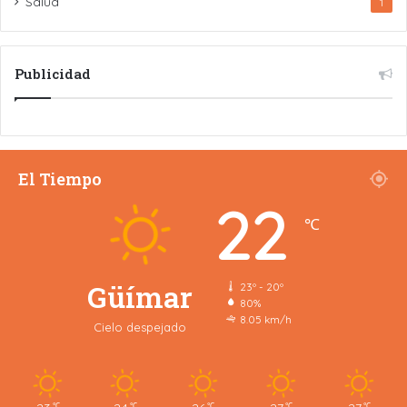
Salud
1
Publicidad
El Tiempo
22
℃
Güímar
23º - 20º
80%
8.05 km/h
Cielo despejado
℃
℃
℃
℃
℃