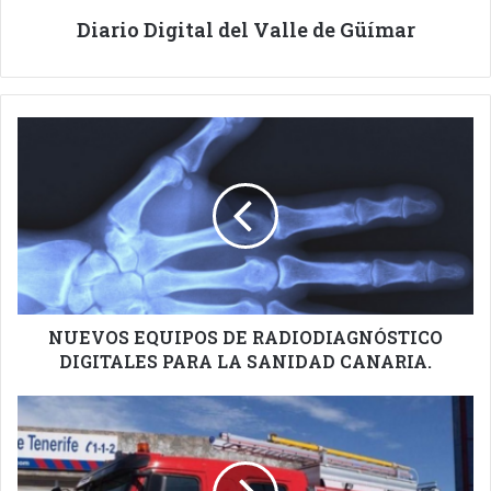
Diario Digital del Valle de Güímar
NUEVOS
EQUIPOS
DE
RADIODIAGNÓSTICO
DIGITALES
PARA
LA
SANIDAD
CANARIA.
NUEVOS EQUIPOS DE RADIODIAGNÓSTICO
DIGITALES PARA LA SANIDAD CANARIA.
ACCIDENTE
EN
LA
TF1