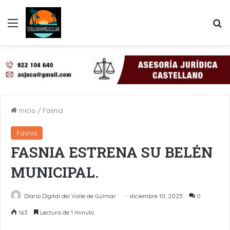
Menú
B
Inicio
/
Fasnia
Fasnia
FASNIA ESTRENA SU BELÉN
MUNICIPAL.
Diario Digital del Valle de Güímar
diciembre 10, 2025
0
163
Lectura de 1 minuto
LinkedIn
Pinterest
WhatsApp
Telegram
Compartir por Email
Imprimir