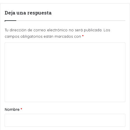
Deja una respuesta
Tu dirección de correo electrónico no será publicada.
Los
campos obligatorios están marcados con
*
C
o
m
e
n
t
a
r
Nombre
*
i
o