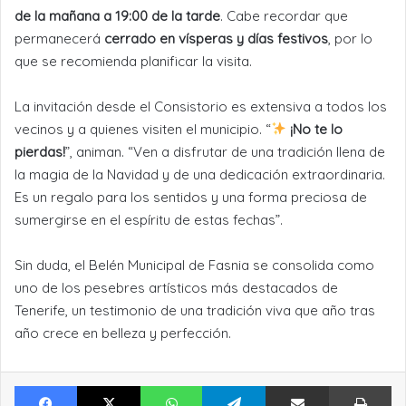
de la mañana a 19:00 de la tarde
. Cabe recordar que
permanecerá
cerrado en vísperas y días festivos
, por lo
que se recomienda planificar la visita.
La invitación desde el Consistorio es extensiva a todos los
vecinos y a quienes visiten el municipio. “
¡No te lo
pierdas!
”, animan. “Ven a disfrutar de una tradición llena de
la magia de la Navidad y de una dedicación extraordinaria.
Es un regalo para los sentidos y una forma preciosa de
sumergirse en el espíritu de estas fechas”.
Sin duda, el Belén Municipal de Fasnia se consolida como
uno de los pesebres artísticos más destacados de
Tenerife, un testimonio de una tradición viva que año tras
año crece en belleza y perfección.
Facebook
X
WhatsApp
Telegram
Compartir por Email
Im