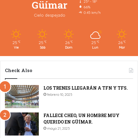
Güímar
25º - 18º
66%
0.45 km/h
Cielo despejado
25
25
26
25
26
℃
℃
℃
℃
℃
Vie
Sáb
Dom
Lun
Mar
Check Also
LOS TRENES LLEGARÁN A TFN Y TFS.
febrero 10, 2025
FALLECE CHEO, UN HOMBRE MUY
QUERIDO EN GÜÍMAR.
mayo 21, 2025