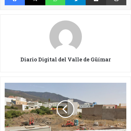
Diario Digital del Valle de Güímar
ARAFO
SE
CONGRATULA
DE
UNA
VEINTENA
DE
VIVIENDAS